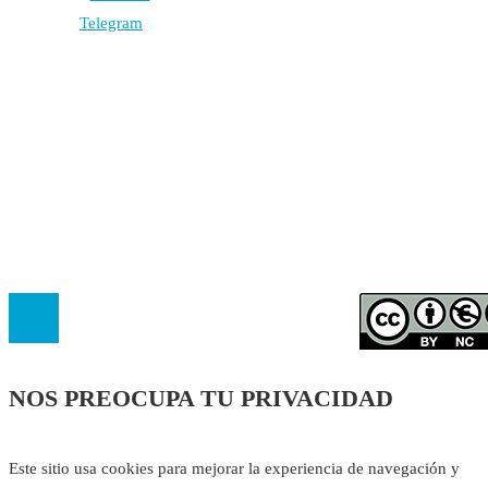
Autores
Contacto
Política Editorial
Cookies
El
Observatorio de Salud 'Especialistas ¡YA!'
es una asociaci
inscrita en el Registro de Asociaciones de Andalucía con el nú
14.473 de la sección 1 con estos
Estatutos
NOS PREOCUPA TU PRIVACIDAD
Este sitio usa cookies para mejorar la experiencia de navegación y