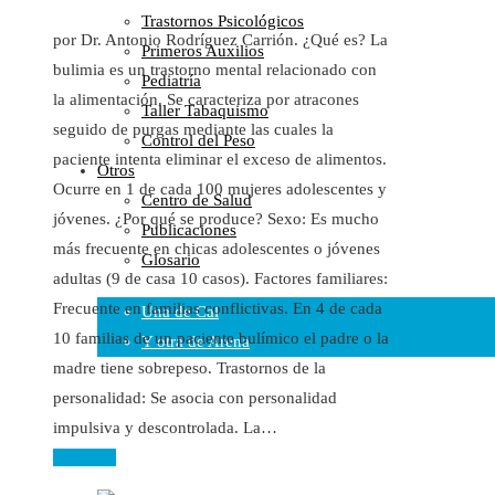
Trastornos Psicológicos
Colaboraciones
por Dr. Antonio Rodríguez Carrión. ¿Qué es? La
Primeros Auxilios
Cartas al Director
bulimia es un trastorno mental relacionado con
Pediatría
Medios de Comunicación
la alimentación. Se caracteriza por atracones
Taller Tabaquismo
Otros
seguido de purgas mediante las cuales la
Control del Peso
Vídeos
paciente intenta eliminar el exceso de alimentos.
Otros
Audio
Ocurre en 1 de cada 100 mujeres adolescentes y
Centro de Salud
Cara Oscura Sanidad
jóvenes. ¿Por qué se produce? Sexo: Es mucho
Publicaciones
Humor
más frecuente en chicas adolescentes o jóvenes
Glosario
Cal y Arena
adultas (9 de casa 10 casos). Factores familiares:
Frecuente en familias conflictivas. En 4 de cada
Una de Cal
10 familias de un paciente bulímico el padre o la
Y otra de Arena
madre tiene sobrepeso. Trastornos de la
Noticias Sanitarias
personalidad: Se asocia con personalidad
impulsiva y descontrolada. La…
Enlaces
Leer más
Newsletter