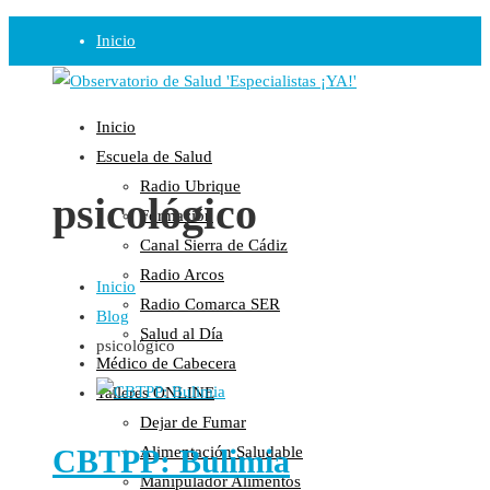
Inicio
Observatorio
Inicio
Opinión
Escuela de Salud
Radio Ubrique
Radio
psicológico
Formación
Guadalinfo Salud
Canal Sierra de Cádiz
Radio Guadalete
Radio Arcos
Inicio
COPE Pontevedra
Radio Comarca SER
Blog
Salud en Radio Ubrique
Salud al Día
psicológico
Salud en Verano
Médico de Cabecera
Plataforma
Talleres ONLINE
Dejar de Fumar
Manifiestos
CBTPP: Bulimia
Alimentación Saludable
Comunicados
Manipulador Alimentos
En nuestra Web