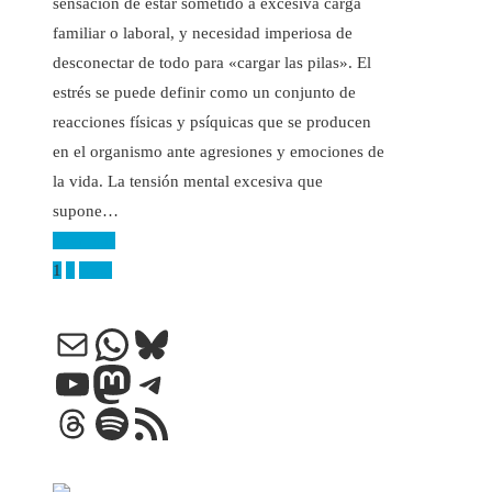
sensación de estar sometido a excesiva carga
familiar o laboral, y necesidad imperiosa de
desconectar de todo para «cargar las pilas». El
estrés se puede definir como un conjunto de
reacciones físicas y psíquicas que se producen
en el organismo ante agresiones y emociones de
la vida. La tensión mental excesiva que
supone…
Leer más
Paginación
1
2
Next
de
Correo electrónico
WhatsApp
Bluesky
entradas
YouTube
Mastodon
Telegram
Threads
Spotify
Feed RSS