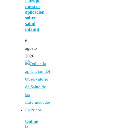
Ubrique
nuestra
aplicación
sobre
salud
infantil
6
agosto
2026
Online
la