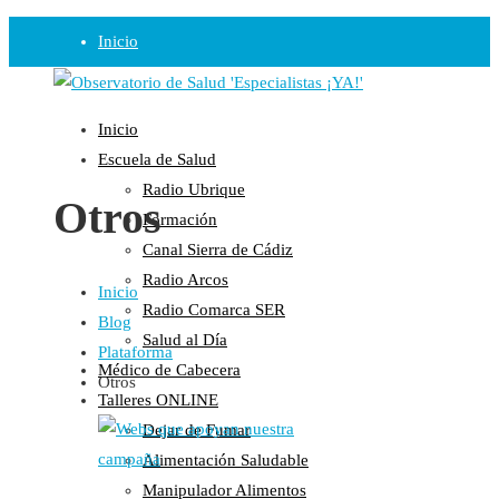
Inicio
Observatorio
Inicio
Opinión
Escuela de Salud
Radio Ubrique
Radio
Otros
Formación
Guadalinfo Salud
Canal Sierra de Cádiz
Radio Guadalete
Radio Arcos
Inicio
COPE Pontevedra
Radio Comarca SER
Blog
Salud en Radio Ubrique
Salud al Día
Plataforma
Salud en Verano
Médico de Cabecera
Otros
Plataforma
Talleres ONLINE
Dejar de Fumar
Manifiestos
Alimentación Saludable
Comunicados
Manipulador Alimentos
En nuestra Web