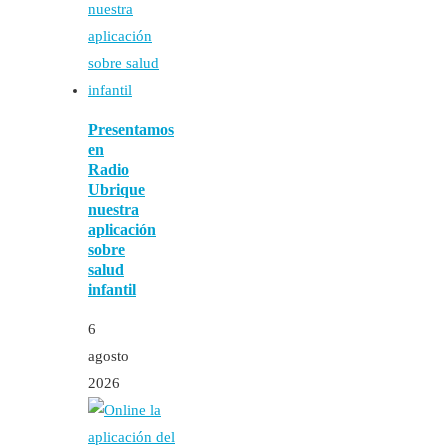
Presentamos
en
Radio
Ubrique
nuestra
aplicación
sobre
salud
infantil
6
agosto
2026