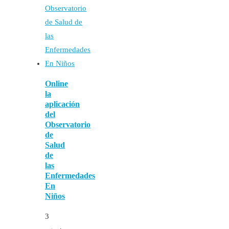
Online
la
aplicación
del
Observatorio
de
Salud
de
las
Enfermedades
En
Niños
3