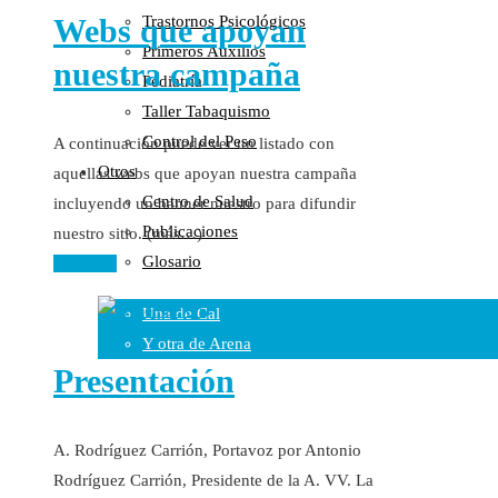
Webs que apoyan
Trastornos Psicológicos
Colaboraciones
Primeros Auxilios
Cartas al Director
nuestra campaña
Pediatría
Medios de Comunicación
Taller Tabaquismo
Otros
Control del Peso
A continuación puede ver un listado con
Vídeos
Otros
aquellas webs que apoyan nuestra campaña
Audio
Centro de Salud
incluyendo un banner nuestro para difundir
Cara Oscura Sanidad
Publicaciones
nuestro sitio. (más…)
Humor
Glosario
Leer más
Cal y Arena
Una de Cal
Y otra de Arena
Presentación
Noticias Sanitarias
Enlaces
A. Rodríguez Carrión, Portavoz por Antonio
Rodríguez Carrión, Presidente de la A. VV. La
Newsletter