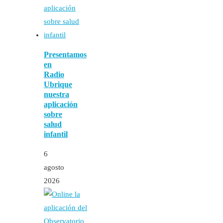
Presentamos
en
Radio
Ubrique
nuestra
aplicación
sobre
salud
infantil
6
agosto
2026