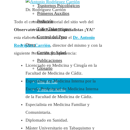
Trastornos Psicológicos
Colaboraciones
Dr. Rodríguez Carrión
Primeros Auxilios
Cartas al Director
Pediatría
Todo el contenido editorial del sitio web del
Medios de Comunicación
Taller Tabaquismo
Observatorio de Salud ‘Especialistas ¡YA!’
Otros
Control del Peso
esta elaborado o revisado por el
Dr. Antonio
Vídeos
Otros
Rodríguez Carrión
, director del mismo y con la
Audio
Centro de Salud
siguiente formación y experiencia:
Cara Oscura Sanidad
Publicaciones
Humor
Licenciado en Medicina y Cirugía en la
Glosario
Cal y Arena
Facultad de Medicina de Cádiz.
Especialista en Medicina Interna por la
Una de Cal
Escuela Profesional de Medicina Interna
Y otra de Arena
de la Facultad de Medicina de Cádiz.
Noticias Sanitarias
Especialista en Medicina Familiar y
Comunintaria.
Enlaces
Diplomado en Sanidad.
Newsletter
Máster Universitario en Tabaquismo y