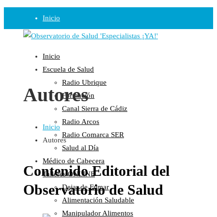
Inicio
Observatorio
Inicio
Opinión
Escuela de Salud
Radio Ubrique
Radio
Autores
Formación
Guadalinfo Salud
Canal Sierra de Cádiz
Radio Guadalete
Radio Arcos
Inicio
COPE Pontevedra
Radio Comarca SER
Autores
Salud en Radio Ubrique
Salud al Día
Salud en Verano
Médico de Cabecera
Contenido Editorial del
Plataforma
Talleres ONLINE
Observatorio de Salud
Dejar de Fumar
Manifiestos
Alimentación Saludable
Comunicados
Manipulador Alimentos
En nuestra Web