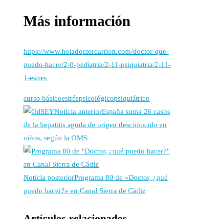
Más información
https://www.holadoctorcarrion.com/doctor-que-
puedo-hacer/2-0-pediatria/2-11-psiquiatria/2-11-
1-estres
curso básico
estrés
psicológico
psiquiátrico
Noticia anterior
España suma 26 casos
de la hepatitis aguda de origen desconocido en
niños, según la OMS
Noticia posterior
Programa 80 de «Doctor, ¿qué
puedo hacer?» en Canal Sierra de Cádiz
Artículos relacionados