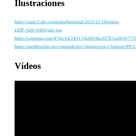
Ilustraciones
https://static3.abc.es/media/bienestar/2021/11/19/estres-
kDfF–620×349@abc.jpg
https://i.pinimg.com/474x/14/2d/f1/142df10ecf37b53a963177
https://medlineplus.gov/spanish/ency/images/ency/fullsize/9951
Vídeos