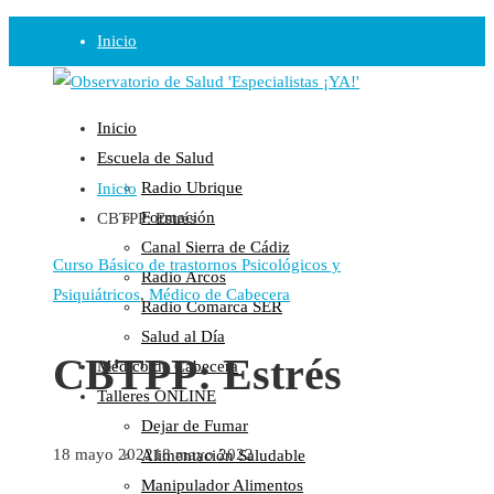
Inicio
Observatorio
Inicio
Opinión
Escuela de Salud
Radio Ubrique
Inicio
Radio
Formación
CBTPP: Estrés
Guadalinfo Salud
Canal Sierra de Cádiz
Radio Guadalete
Curso Básico de trastornos Psicológicos y
Radio Arcos
COPE Pontevedra
Psiquiátricos
,
Médico de Cabecera
Radio Comarca SER
Salud en Radio Ubrique
Salud al Día
Salud en Verano
CBTPP: Estrés
Médico de Cabecera
Plataforma
Talleres ONLINE
Dejar de Fumar
Manifiestos
18 mayo 2022
18 mayo 2022
Alimentación Saludable
Comunicados
Manipulador Alimentos
En nuestra Web