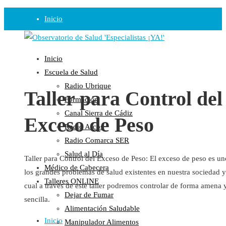
Inicio
Observatorio
Inicio
Opinión
Escuela de Salud
Radio Ubrique
Radio
Taller para Control del
Formación
Guadalinfo Salud
Canal Sierra de Cádiz
Exceso de Peso
Radio Guadalete
Radio Arcos
COPE Pontevedra
Radio Comarca SER
Salud en Radio Ubrique
Salud al Día
Taller para Control del Exceso de Peso: El exceso de peso es un
Salud en Verano
Médico de Cabecera
los grandes problemas de salud existentes en nuestra sociedad y
Plataforma
Talleres ONLINE
cual a través de este taller podremos controlar de forma amena 
Dejar de Fumar
Manifiestos
sencilla.
Alimentación Saludable
Comunicados
Inicio
Manipulador Alimentos
En nuestra Web