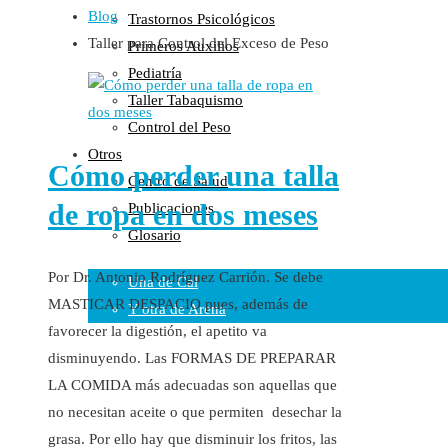
Blog
Trastornos Psicológicos
Colaboraciones
Taller para Control del Exceso de Peso
Primeros Auxilios
Cartas al Director
Pediatría
Medios de Comunicación
Taller Tabaquismo
Otros
Control del Peso
Vídeos
Otros
Audio
Cómo perder una talla
Centro de Salud
Cara Oscura Sanidad
de ropa en dos meses
Publicaciones
Humor
Glosario
Cal y Arena
Por Dr. Antonio Rodríguez Carrión. Se debe
Una de Cal
MASTICAR DESPACIO pues, además de
Y otra de Arena
favorecer la digestión, el apetito va
Noticias Sanitarias
disminuyendo. Las FORMAS DE PREPARAR
LA COMIDA más adecuadas son aquellas que
Enlaces
no necesitan aceite o que permiten desechar la
Newsletter
grasa. Por ello hay que disminuir los fritos, las