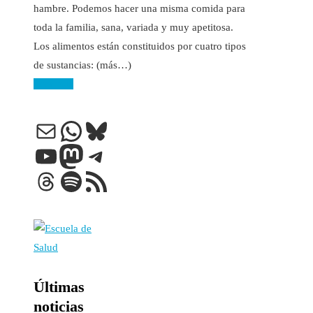
hambre. Podemos hacer una misma comida para
toda la familia, sana, variada y muy apetitosa.
Los alimentos están constituidos por cuatro tipos
de sustancias: (más…)
Leer más
Correo electrónico
WhatsApp
Bluesky
YouTube
Mastodon
Telegram
Threads
Spotify
Feed RSS
Últimas
noticias