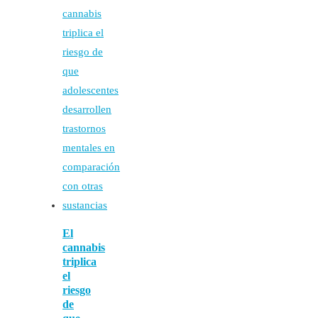
El
cannabis
triplica
el
riesgo
de