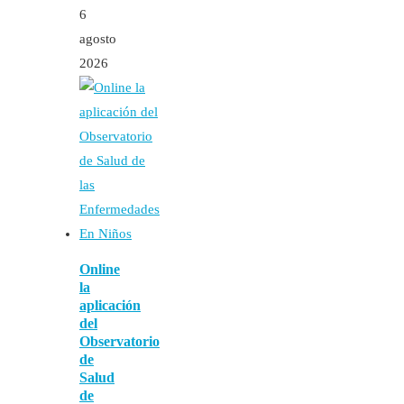
6
agosto
2026
Online
la
aplicación
del
Observatorio
de
Salud
de