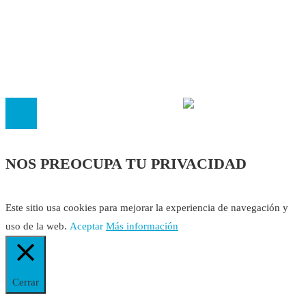
Cookies
El
Observatorio de Salud 'Especialistas ¡YA!'
es una asociaci
inscrita en el Registro de Asociaciones de Andalucía con el nú
14.473 de la sección 1 con estos
Estatutos
NOS PREOCUPA TU PRIVACIDAD
Este sitio usa cookies para mejorar la experiencia de navegación y
uso de la web.
Aceptar
Más información
Cerrar