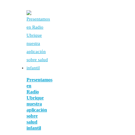
Presentamos
en
Radio
Ubrique
nuestra
aplicación
sobre
salud
infantil