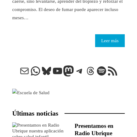
caerse, sino levantarse, aprender del tropiezo y reforzar el
compromiso. El deseo de fumar puede aparecer incluso
meses…
Leer más
Correo electrónico
WhatsApp
Bluesky
YouTube
Mastodon
Telegram
Threads
Spotify
Feed RSS
Últimas noticias
Presentamos en
Radio Ubrique