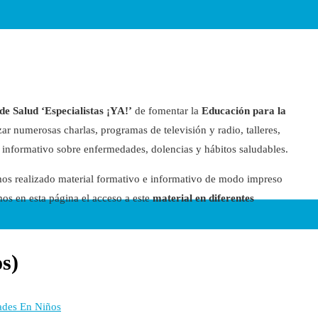
e Salud ‘Especialistas ¡YA!’
de fomentar la
Educación para la
zar numerosas charlas, programas de televisión y radio, talleres,
 informativo sobre enfermedades, dolencias y hábitos saludables.
s realizado material formativo e informativo de modo impreso
amos en esta página el acceso a este
material en diferentes
s)
dades En Niños