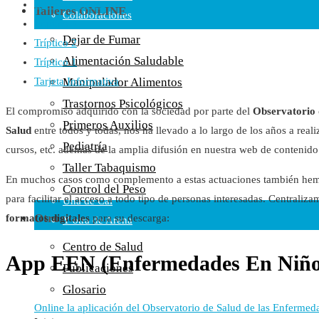
Libro Covid-19
Talleres ONLINE
Colaboraciones
Tríptico 3
Cartas al Director
Dejar de Fumar
Tríptico 2
Medios de Comunicación
Alimentación Saludable
Tríptico 1
Otros
Tarjeta Informativa
Manipulador Alimentos
Vídeos
Trastornos Psicológicos
El compromiso adquirido con la sociedad por parte del
Observatorio d
Audio
Primeros Auxilios
Salud
entre todos y todas, nos ha llevado a lo largo de los años a reali
Cara Oscura Sanidad
Pediatría
cursos, etc. además de la amplia difusión en nuestra web de contenido
Humor
Taller Tabaquismo
Cal y Arena
En muchos casos como complemento a estas actuaciones también hemo
Control del Peso
para facilitar el acceso a todo tipo de personas interesadas. Centraliz
Una de Cal
Otros
formatos digitales
para su descarga:
Y otra de Arena
Noticias Sanitarias
Centro de Salud
App EEN (Enfermedades En Niño
Publicaciones
Enlaces
Glosario
Online la aplicación del Observatorio de Salud de las Enferme
Newsletter