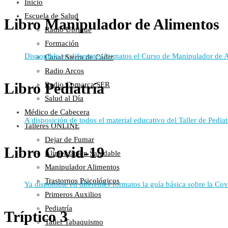
Inicio
Escuela de Salud
Libro Manipulador de Alimentos
Radio Ubrique
Formación
Disponible en diferentes formatos el Curso de Manipulador de 
Canal Sierra de Cádiz
Radio Arcos
Libro Pediatría
Radio Comarca SER
Salud al Día
Médico de Cabecera
A disposición de todos el material educativo del Taller de Pediat
Talleres ONLINE
Dejar de Fumar
Libro Covid-19
Alimentación Saludable
Manipulador Alimentos
Trastornos Psicológicos
Ya disponible en diferentes formatos la guía básica sobre la Co
Primeros Auxilios
Pediatría
Tríptico 3
Taller Tabaquismo