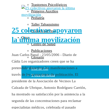
Trastornos Psicológicos
Colaboraciones
Primeros Auxilios
Cartas al Director
Pediatría
Medios de Comunicación
Taller Tabaquismo
Otros
25 colectivos apoyaron
Control del Peso
Vídeos
la última movilización
Otros
Audio
Centro de Salud
Cara Oscura Sanidad
Publicaciones
Humor
Juan Carlos Panal - 23/05/2006 - Diario de
Glosario
Cal y Arena
Cádiz Los organizadores creen que se ha
pretendido desactivar las manifestaciones a
Una de Cal
través de las acusaciones de politización. El
Y otra de Arena
presidente de la Asociación de Vecinos La
Noticias Sanitarias
Calzada de Ubrique, Antonio Rodríguez Carrión,
ha mostrado su satisfacción por la asistencia a la
Enlaces
segunda de las concentraciones para reclamar
Newsletter
especialistas médicos, celebrada el pasado