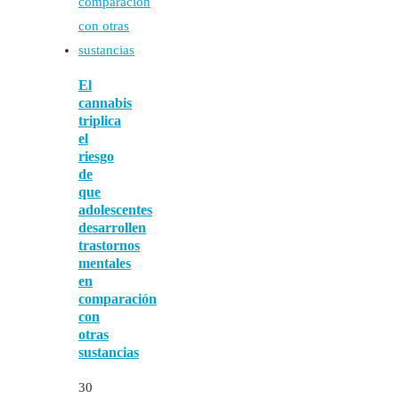
El
cannabis
triplica
el
riesgo
de
que
adolescentes
desarrollen
trastornos
mentales
en
comparación
con
otras
sustancias
30