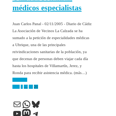
médicos especialistas
Juan Carlos Panal - 02/11/2005 - Diario de Cádiz
La Asociación de Vecinos La Calzada se ha
sumado a la petición de especialidades médicas
a Ubrique, una de las principales
reivindicaciones sanitarias de la población, ya
que decenas de personas deben viajar cada día
hasta los hospitales de Villamartín, Jerez, y
Ronda para recibir asistencia médica. (más…)
Leer más
Paginación
Prev
1
…
20
21
de
Correo electrónico
WhatsApp
Bluesky
entradas
YouTube
Mastodon
Telegram