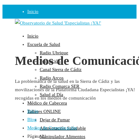
Inicio
Observatorio
Inicio
Opinión
Escuela de Salud
Radio Ubrique
Radio
Medios de Comunicaci
Formación
Guadalinfo Salud
Canal Sierra de Cádiz
Radio Guadalete
Radio Arcos
La problemática de la salud en la Sierra de Cádiz y las
COPE Pontevedra
Radio Comarca SER
movilizaciones de la Plataforma Ciudadana Especialistas ¡YA!
Salud en Radio Ubrique
Salud al Día
recogidas en los medios de comunicación
Salud en Verano
Médico de Cabecera
Plataforma
Inicio
Talleres ONLINE
Blog
Dejar de Fumar
Manifiestos
Medios de Comunicación
Alimentación Saludable
Comunicados
Página 21
Manipulador Alimentos
En nuestra Web