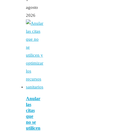
agosto
2026
Anular
las
citas
que
no se
utilicen