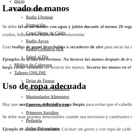
Inicio
Lavado de manos
Escuela de Salud
Radio Ubrique
Formación
Se debe
lavar las manos con agua y jabón durante al menos 20 seg
Canal Sierra de Cádiz
crudos, basura, ir al baño, toser o estornudar.
Radio Arcos
Usar
toallas de papel desechables o secadores de aire
para secar las
Radio Comarca SER
Salud al Día
Ejemplos de actuación errónea
:
No lavarse las manos después de ir 
Médico de Cabecera
luego cortar verduras
sin lavarse las manos.
Secarse las manos en el 
Talleres ONLINE
Dejar de Fumar
Uso de ropa adecuada
Alimentación Saludable
Manipulador Alimentos
Hay que
usar gorro, delantal y ropa limpia
para evitar que el cabell
Trastornos Psicológicos
Primeros Auxilios
Se debe usar guantes desechables cuando sea necesario y cambiarlos 
Pediatría
Taller Tabaquismo
Ejemplo de actuación errónea
: Cocinar sin gorro y con ropa de calle