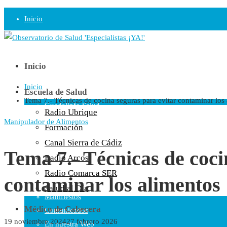
Inicio
Observatorio
Opinión
Inicio
Inicio
Radio
Escuela de Salud
Tema 7.- Técnicas de cocina seguras para evitar contaminar los
Guadalinfo Salud
Radio Ubrique
Radio Guadalete
Manipulador de Alimentos
Formación
COPE Pontevedra
Canal Sierra de Cádiz
Salud en Radio Ubrique
Tema 7.- Técnicas de coci
Radio Arcos
Salud en Verano
Radio Comarca SER
contaminar los alimentos
Plataforma
Salud al Día
Manifiestos
Médico de Cabecera
Comunicados
19 noviembre 2024
27 febrero 2026
En nuestra Web