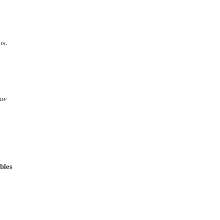
os.
que
bles