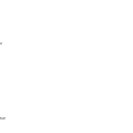
se
nar