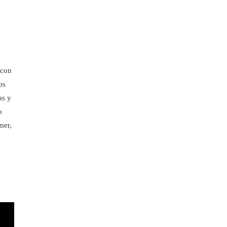
 con
os
as y
o
mer,