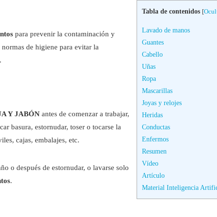
Tabla de contenidos
[
Ocul
Lavado de manos
entos
para prevenir la contaminación y
Guantes
s normas de higiene para evitar la
Cabello
.
Uñas
Ropa
Mascarillas
Joyas y relojes
A Y JABÓN
antes de comenzar a trabajar,
Heridas
ar basura, estornudar, toser o tocarse la
Conductas
Enfermos
les, cajas, embalajes, etc.
Resumen
Vídeo
o o después de estornudar, o lavarse solo
Artículo
ntos
.
Material Inteligencia Artifi