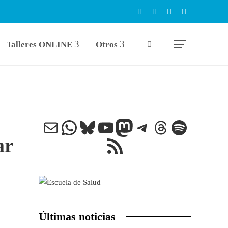
Talleres ONLINE
Otros
Correo electrónico
WhatsApp
Bluesky
YouTube
Mastodon
Telegram
Threads
Spotify
ar
Feed RSS
Últimas noticias