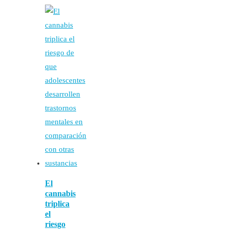
El
cannabis
triplica
el
riesgo