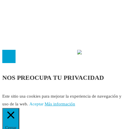
Política Editorial
Cookies
El
Observatorio de Salud 'Especialistas ¡YA!'
es una asociaci
inscrita en el Registro de Asociaciones de Andalucía con el nú
14.473 de la sección 1 con estos
Estatutos
NOS PREOCUPA TU PRIVACIDAD
Este sitio usa cookies para mejorar la experiencia de navegación y
uso de la web.
Aceptar
Más información
Cerrar