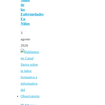
Salud
de
las
Enfermedades
En
Niños
3
agosto
2026