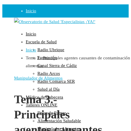
Inicio
Observatorio
Inicio
Opinión
Escuela de Salud
Radio Ubrique
Inicio
Radio
Formación
Tema 3.- Principales agentes causantes de contaminación
Guadalinfo Salud
Canal Sierra de Cádiz
alimentos
Radio Guadalete
Radio Arcos
COPE Pontevedra
Manipulador de Alimentos
Radio Comarca SER
Salud en Radio Ubrique
Salud al Día
Salud en Verano
Tema 3.-
Médico de Cabecera
Plataforma
Talleres ONLINE
Principales
Dejar de Fumar
Manifiestos
Alimentación Saludable
Comunicados
agentes causantes
Manipulador Alimentos
En nuestra Web