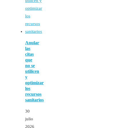
Anular
las
citas
que
no se
utilicen
y
optimizar
los
recursos
sanitarios
30
julio
2026