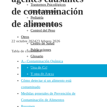
Trastornos Psicológicos
Colaboraciones
de contaminación
Primeros Auxilios
Cartas al Director
Pediatría
Medios de Comunicación
de alimentos
Taller Tabaquismo
Otros
Control del Peso
Vídeos
Otros
Audio
22 octubre 2024
23 febrero 2026
Centro de Salud
Cara Oscura Sanidad
Publicaciones
Humor
Tabla de contenidos
Glosario
Cal y Arena
A.- Contaminación Química
Una de Cal
B.- Contaminación Biológica
Y otra de Arena
C.- Contaminación Física
Cómo detectar si un alimento está
Noticias Sanitarias
contaminado
Enlaces
Medidas generales de Prevención de
Contaminación de Alimentos
Newsletter
Resumen