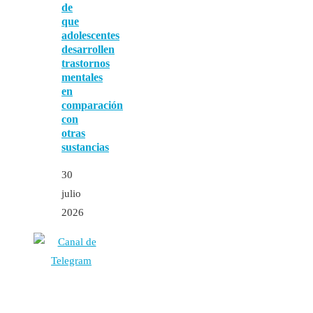
de
que
adolescentes
desarrollen
trastornos
mentales
en
comparación
con
otras
sustancias
30
julio
2026
Autores
Contacto