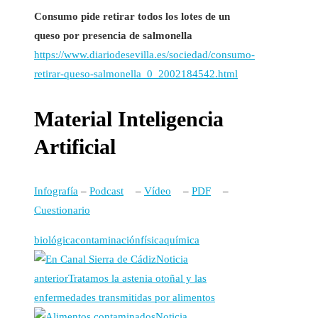
Consumo pide retirar todos los lotes de un
queso por presencia de salmonella
https://www.diariodesevilla.es/sociedad/consumo-
retirar-queso-salmonella_0_2002184542.html
Material Inteligencia
Artificial
Infografía
–
Podcast
–
Vídeo
–
PDF
–
Cuestionario
biológica
contaminación
física
química
Noticia
anterior
Tratamos la astenia otoñal y las
enfermedades transmitidas por alimentos
Noticia