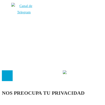
Autores
Contacto
Política Editorial
Cookies
El
Observatorio de Salud 'Especialistas ¡YA!'
es una asociaci
inscrita en el Registro de Asociaciones de Andalucía con el nú
14.473 de la sección 1 con estos
Estatutos
NOS PREOCUPA TU PRIVACIDAD