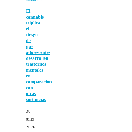
El
cannabis
triplica
el
riesgo
de
que
adolescentes
desarrollen
trastornos
mentales
en
comparación
con
otras
sustancias
30
julio
2026