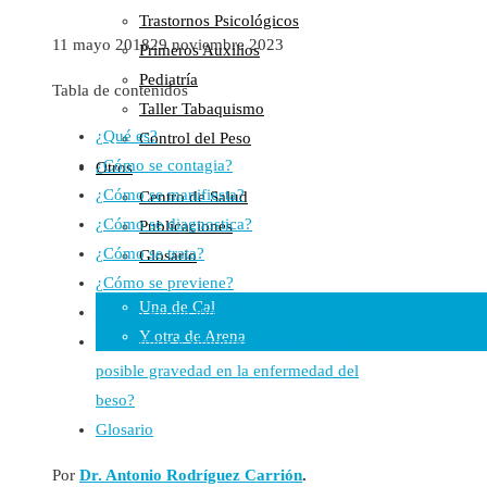
Trastornos Psicológicos
Colaboraciones
11 mayo 2018
29 noviembre 2023
Primeros Auxilios
Cartas al Director
Pediatría
Medios de Comunicación
Tabla de contenidos
Taller Tabaquismo
Otros
¿Qué es?
Control del Peso
Vídeos
¿Cómo se contagia?
Otros
Audio
¿Cómo se manifiesta?
Centro de Salud
Cara Oscura Sanidad
¿Cómo se diagnostica?
Publicaciones
Humor
¿Cómo se trata?
Glosario
Cal y Arena
¿Cómo se previene?
Una de Cal
¿Cómo evoluciona?
Y otra de Arena
Qué signos y síntomas hacen sospechar
posible gravedad en la enfermedad del
Noticias Sanitarias
beso?
Enlaces
Glosario
Newsletter
Por
Dr. Antonio Rodríguez Carrión
.