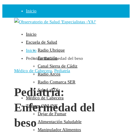
Inicio
Observatorio
Inicio
Opinión
Escuela de Salud
Radio Ubrique
Inicio
Radio
Formación
Pediatría: Enfermedad del beso
Guadalinfo Salud
Canal Sierra de Cádiz
Radio Guadalete
Médico de Cabecera
,
Pediatría
Radio Arcos
COPE Pontevedra
Radio Comarca SER
Salud en Radio Ubrique
Pediatría:
Salud al Día
Salud en Verano
Médico de Cabecera
Enfermedad del
Plataforma
Talleres ONLINE
Dejar de Fumar
Manifiestos
beso
Alimentación Saludable
Comunicados
Manipulador Alimentos
En nuestra Web