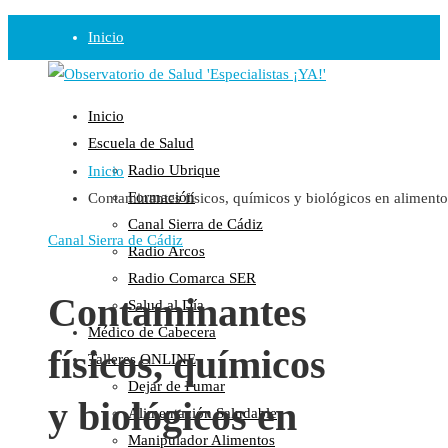
Inicio
Observatorio
Inicio
Opinión
Escuela de Salud
Radio Ubrique
Inicio
Radio
Formación
Contaminantes físicos, químicos y biológicos en alimento
Guadalinfo Salud
Canal Sierra de Cádiz
Radio Guadalete
Canal Sierra de Cádiz
Radio Arcos
COPE Pontevedra
Radio Comarca SER
Salud en Radio Ubrique
Contaminantes
Salud al Día
Salud en Verano
Médico de Cabecera
físicos, químicos
Plataforma
Talleres ONLINE
Dejar de Fumar
Manifiestos
y biológicos en
Alimentación Saludable
Comunicados
Manipulador Alimentos
En nuestra Web