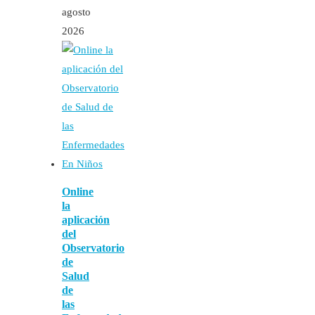
agosto
2026
Online
la
aplicación
del
Observatorio
de
Salud
de
las