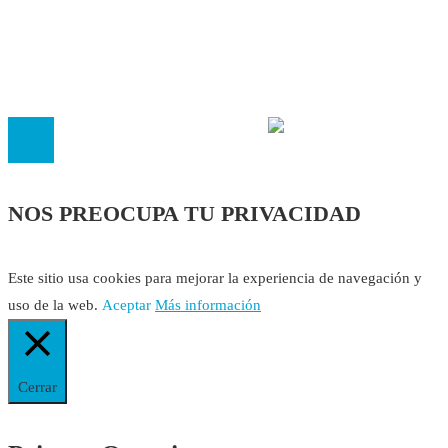
El
Observatorio de Salud 'Especialistas ¡YA!'
es una asociaci
inscrita en el Registro de Asociaciones de Andalucía con el nú
14.473 de la sección 1 con estos
Estatutos
NOS PREOCUPA TU PRIVACIDAD
Este sitio usa cookies para mejorar la experiencia de navegación y
uso de la web.
Aceptar
Más información
Cerrar