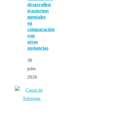
desarrollen
trastornos
mentales
en
comparación
con
otras
sustancias
30
julio
2026
Autores
Contacto
Política Editorial
Cookies