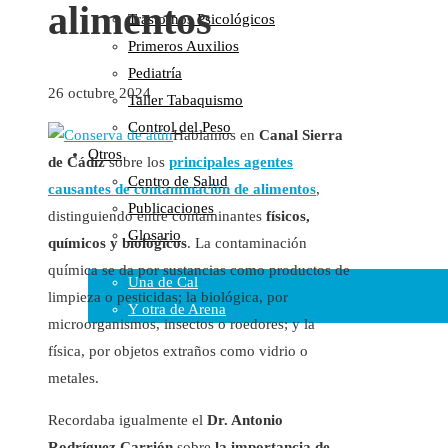
alimentos
Trastornos Psicológicos
Colaboraciones
Primeros Auxilios
Cartas al Director
Pediatría
Medios de Comunicación
26 octubre 2024
Taller Tabaquismo
Otros
Control del Peso
Vídeos
Hablamos en
Canal Sierra
Otros
Audio
de Cádiz
sobre los
principales agentes
Centro de Salud
Cara Oscura Sanidad
causantes de contaminación de alimentos
,
Publicaciones
Humor
distinguiendo entre contaminantes
físicos,
Glosario
químicos y biológicos
. La contaminación
Cal y Arena
química se da por sustancias como productos de
Una de Cal
limpieza o pesticidas; la biológica, por
Y otra de Arena
microorganismos, insectos o roedores; y la
Noticias Sanitarias
física, por objetos extraños como vidrio o
metales.
Enlaces
Recordaba igualmente el
Dr. Antonio
Newsletter
Rodríguez Carrión
sobre
la importancia de