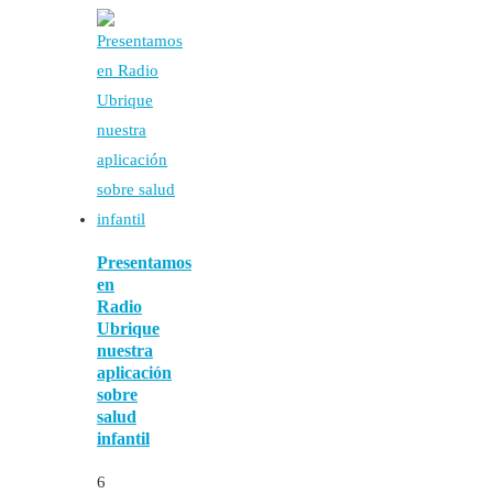
Presentamos
en
Radio
Ubrique
nuestra
aplicación
sobre
salud
infantil
6