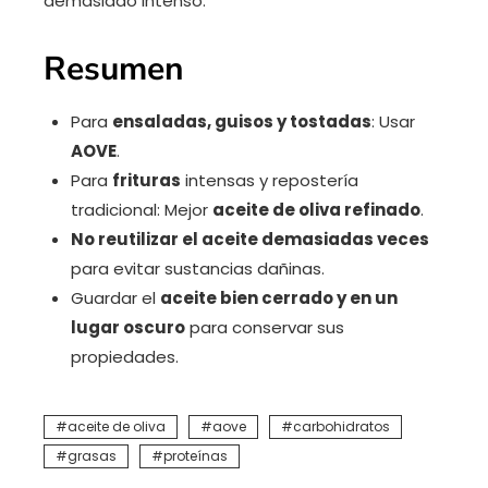
demasiado intenso.
Resumen
Para
ensaladas, guisos y tostadas
: Usar
AOVE
.
Para
frituras
intensas y repostería
tradicional: Mejor
aceite de oliva refinado
.
No reutilizar el aceite demasiadas veces
para evitar sustancias dañinas.
Guardar el
aceite bien cerrado y en un
lugar oscuro
para conservar sus
propiedades.
aceite de oliva
aove
carbohidratos
grasas
proteínas