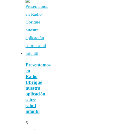
Presentamos
en
Radio
Ubrique
nuestra
aplicación
sobre
salud
infantil
6