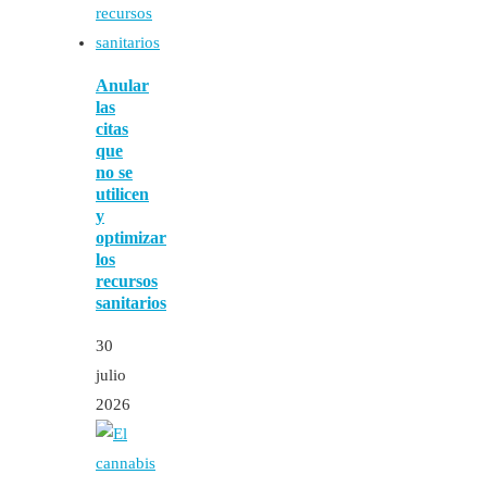
Anular
las
citas
que
no se
utilicen
y
optimizar
los
recursos
sanitarios
30
julio
2026