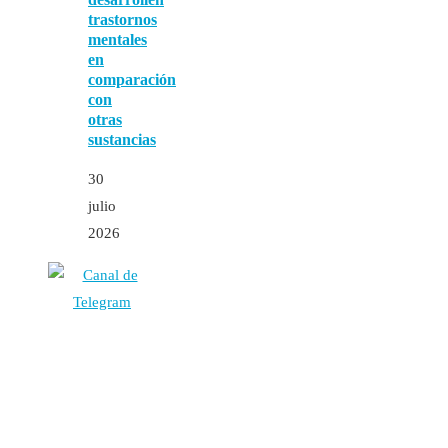
trastornos
mentales
en
comparación
con
otras
sustancias
30
julio
2026
Autores
Contacto
Política Editorial
Cookies