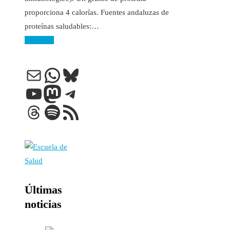
proporciona 4 calorías. Fuentes andaluzas de
proteínas saludables:…
Leer más
Correo electrónico
WhatsApp
Bluesky
YouTube
Mastodon
Telegram
Threads
Spotify
Feed RSS
Últimas
noticias