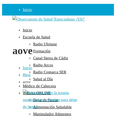
Inicio
Observatorio
Inicio
Opinión
Escuela de Salud
Radio Ubrique
Radio
aove
Formación
Guadalinfo Salud
Canal Sierra de Cádiz
Radio Guadalete
Radio Arcos
Inicio
COPE Pontevedra
Radio Comarca SER
Blog
Salud en Radio Ubrique
Salud al Día
aove
Salud en Verano
Médico de Cabecera
Plataforma
Talleres ONLINE
Dejar de Fumar
Manifiestos
Alimentación Saludable
Comunicados
Manipulador Alimentos
En nuestra Web