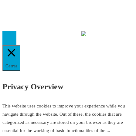
El
Observatorio de Salud 'Especialistas ¡YA!'
es una asociaci
inscrita en el Registro de Asociaciones de Andalucía con el nú
14.473 de la sección 1 con estos
Estatutos
Cerrar
Privacy Overview
This website uses cookies to improve your experience while you
navigate through the website. Out of these, the cookies that are
categorized as necessary are stored on your browser as they are
essential for the working of basic functionalities of the
...