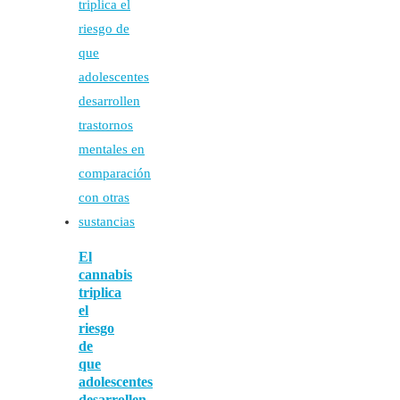
El
cannabis
triplica
el
riesgo
de
que
adolescentes
desarrollen