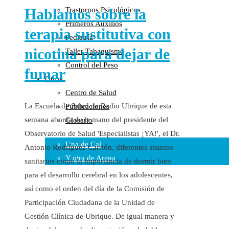
Hablamos sobre la
Trastornos Psicológicos
Colaboraciones
Primeros Auxilios
Cartas al Director
terapia sustitutiva con
Pediatría
Medios de Comunicación
nicotina para dejar de
Taller Tabaquismo
Otros
Control del Peso
Vídeos
fumar
Otros
Audio
Centro de Salud
Cara Oscura Sanidad
La Escuela de Salud de Radio Ubrique de esta
Publicaciones
Humor
semana aborda de la mano del presidente del
Glosario
Cal y Arena
Observatorio de Salud 'Especialistas ¡YA!', el Dr.
Una de Cal
Antonio Rodríguez Carrión, diferentes asuntos
Y otra de Arena
sanitarios como la importancia de dormir bien
para el desarrollo cerebral en los adolescentes,
Noticias Sanitarias
así como el orden del día de la Comisión de
Enlaces
Participación Ciudadana de la Unidad de
Gestión Clínica de Ubrique. De igual manera y
Newsletter