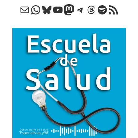
Correo electrónico
WhatsApp
Bluesky
YouTube
Mastodon
Telegram
Threads
Spotify
Feed RSS