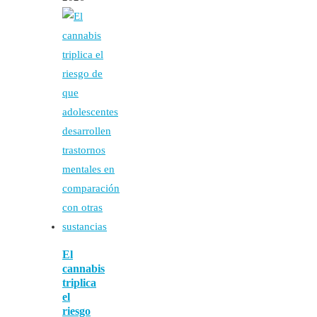
El
cannabis
triplica
el
riesgo