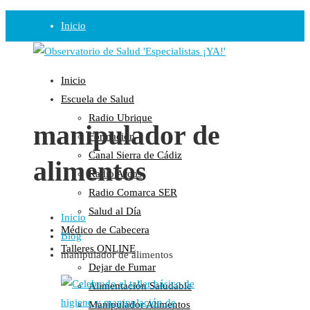
Inicio
Observatorio
Inicio
Opinión
Escuela de Salud
Radio Ubrique
Radio
manipulador de
Formación
Guadalinfo Salud
Canal Sierra de Cádiz
alimentos
Radio Guadalete
Radio Arcos
COPE Pontevedra
Radio Comarca SER
Salud en Radio Ubrique
Salud al Día
Inicio
Salud en Verano
Médico de Cabecera
Blog
Plataforma
Talleres ONLINE
manipulador de alimentos
Dejar de Fumar
Manifiestos
Alimentación Saludable
Comunicados
Manipulador Alimentos
En nuestra Web