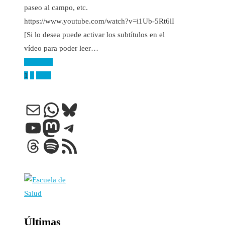
paseo al campo, etc.
https://www.youtube.com/watch?v=i1Ub-5Rt6lI
[Si lo desea puede activar los subtítulos en el
vídeo para poder leer…
Leer más
Paginación
1
2
Next
de
Correo electrónico
WhatsApp
Bluesky
entradas
YouTube
Mastodon
Telegram
Threads
Spotify
Feed RSS
Últimas