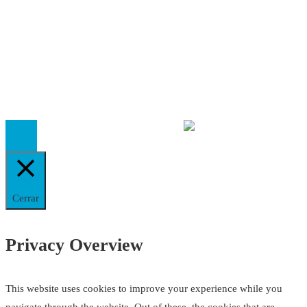
Política Editorial
Cookies
El
Observatorio de Salud 'Especialistas ¡YA!'
es una asociaci
inscrita en el Registro de Asociaciones de Andalucía con el nú
14.473 de la sección 1 con estos
Estatutos
Cerrar
Privacy Overview
This website uses cookies to improve your experience while you