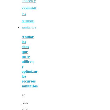
Anular
las
citas
que
no se
utilicen
y
optimizar
los
recursos
sanitarios
30
julio
2026