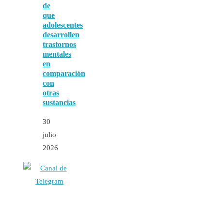
de
que
adolescentes
desarrollen
trastornos
mentales
en
comparación
con
otras
sustancias
30
julio
2026
Autores
Contacto