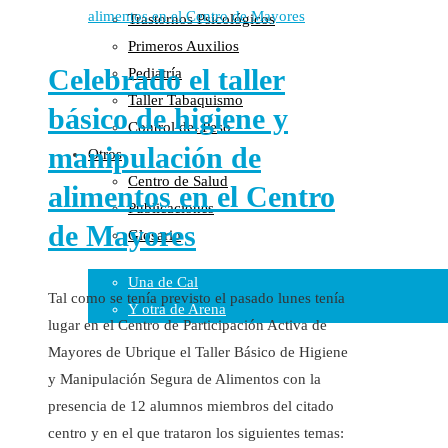
Trastornos Psicológicos
Colaboraciones
Primeros Auxilios
Cartas al Director
Celebrado el taller
Pediatría
Medios de Comunicación
Taller Tabaquismo
Otros
básico de higiene y
Control del Peso
Vídeos
manipulación de
Otros
Audio
Centro de Salud
Cara Oscura Sanidad
alimentos en el Centro
Publicaciones
Humor
de Mayores
Glosario
Cal y Arena
Una de Cal
Tal como se tenía previsto el pasado lunes tenía
Y otra de Arena
lugar en el Centro de Participación Activa de
Noticias Sanitarias
Mayores de Ubrique el Taller Básico de Higiene
y Manipulación Segura de Alimentos con la
Enlaces
presencia de 12 alumnos miembros del citado
centro y en el que trataron los siguientes temas:
Newsletter