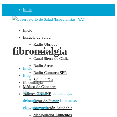
Inicio
Observatorio
Inicio
Opinión
Escuela de Salud
Radio Ubrique
Radio
fibromialgia
Formación
Guadalinfo Salud
Canal Sierra de Cádiz
Radio Guadalete
Radio Arcos
Inicio
COPE Pontevedra
Radio Comarca SER
Blog
Salud en Radio Ubrique
Salud al Día
fibromialgia
Salud en Verano
Médico de Cabecera
Plataforma
Talleres ONLINE
Dejar de Fumar
Manifiestos
Alimentación Saludable
Comunicados
Manipulador Alimentos
En nuestra Web