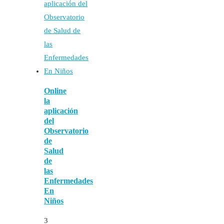
Online
la
aplicación
del
Observatorio
de
Salud
de
las
Enfermedades
En
Niños
3