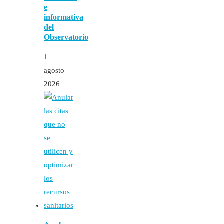
e
informativa
del
Observatorio
1
agosto
2026