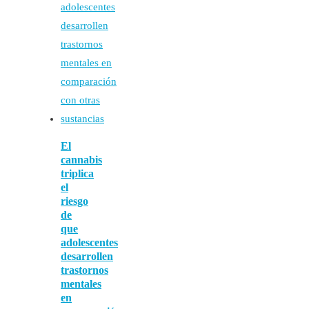
El
cannabis
triplica
el
riesgo
de
que
adolescentes
desarrollen
trastornos
mentales
en