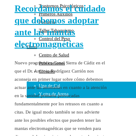
Recordamos el cuidado
Trastornos Psicológicos
Colaboraciones
Primeros Auxilios
Cartas al Director
que debemos adoptar
Pediatría
Medios de Comunicación
ante las mantas
Taller Tabaquismo
Otros
Control del Peso
Vídeos
electromagnéticas
Otros
Audio
Centro de Salud
Cara Oscura Sanidad
Nuevo programa en Canal Sierra de Cádiz en el
Publicaciones
Humor
que el Dr. Antonio Rodríguez Carrión nos
Glosario
Cal y Arena
aconseja en primer lugar sobre cómo debemos
Una de Cal
actuar ante las anomalías en cuanto a la atención
Y otra de Arena
en la sanidad primaria provocadas
fundamentalmente por los retrasos en cuanto a
Noticias Sanitarias
citas. De igual modo también se nos advierte
Enlaces
ante los posibles efectos que pueden tener las
mantas electromagnéticas que se venden para
Newsletter