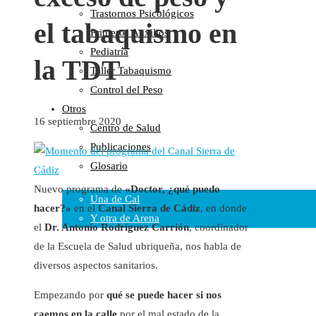
Trastornos Psicológicos
Colaboraciones
el tabaquismo en
Primeros Auxilios
Cartas al Director
Pediatría
Medios de Comunicación
la TDT
Taller Tabaquismo
Otros
Control del Peso
Vídeos
Otros
Audio
16 septiembre 2020
Centro de Salud
Cara Oscura Sanidad
Publicaciones
Humor
Glosario
Cal y Arena
Nuevo programa de
«Doctor, ¿qué puedo
Una de Cal
hacer?»
en el
Canal Sierra de Cádiz
, en donde
Y otra de Arena
el
Dr. Antonio Rodríguez Carrión
, coordinador
Noticias Sanitarias
de la Escuela de Salud ubriqueña, nos habla de
diversos aspectos sanitarios.
Enlaces
Empezando por
qué se puede hacer si nos
Newsletter
caemos en la calle
por el mal estado de la