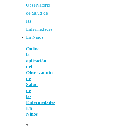
Online
la
aplicación
del
Observatorio
de
Salud
de
las
Enfermedades
En
Niños
3