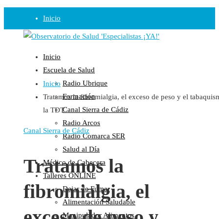
Inicio
Observatorio
Inicio
Opinión
Escuela de Salud
Radio Ubrique
Inicio
Radio
Formación
Tratamos la fibromialgia, el exceso de peso y el tabaqui
Guadalinfo Salud
Canal Sierra de Cádiz
la TDT
Radio Guadalete
Radio Arcos
COPE Pontevedra
Canal Sierra de Cádiz
Radio Comarca SER
Salud en Radio Ubrique
Salud al Día
Salud en Verano
Tratamos la
Médico de Cabecera
Plataforma
Talleres ONLINE
fibromialgia, el
Dejar de Fumar
Manifiestos
Alimentación Saludable
Comunicados
exceso de peso y
Manipulador Alimentos
En nuestra Web