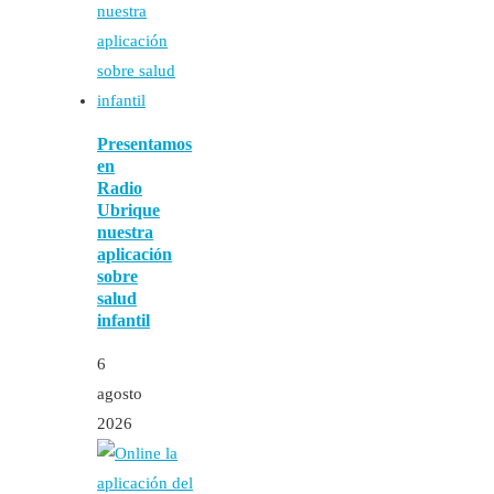
Presentamos
en
Radio
Ubrique
nuestra
aplicación
sobre
salud
infantil
6
agosto
2026