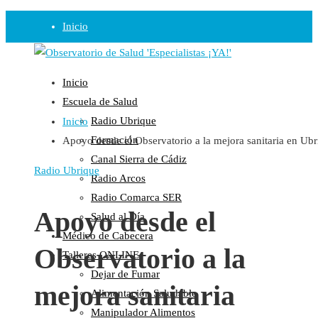
Inicio
Observatorio
Inicio
Opinión
Escuela de Salud
Radio Ubrique
Inicio
Radio
Formación
Apoyo desde el Observatorio a la mejora sanitaria en Ub
Guadalinfo Salud
Canal Sierra de Cádiz
Radio Guadalete
Radio Ubrique
Radio Arcos
COPE Pontevedra
Radio Comarca SER
Salud en Radio Ubrique
Apoyo desde el
Salud al Día
Salud en Verano
Médico de Cabecera
Observatorio a la
Plataforma
Talleres ONLINE
Dejar de Fumar
Manifiestos
mejora sanitaria
Alimentación Saludable
Comunicados
Manipulador Alimentos
En nuestra Web