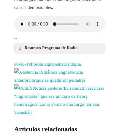
causas demostrables.
~
Resumen Programa de Radio
covid-19
fibromialgia
pediatría digna
Noticia
anterior
Ubrique se queda sin pediatras
Noticia posterior
La sanidad vasca cree
“improbable” que sea un caso de fiebre
hemorrágica, como ébola o marburgo, en San
Sebastián
Artículos relacionados