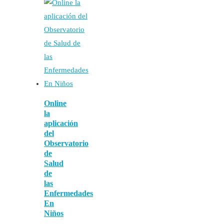
Online
la
aplicación
del
Observatorio
de
Salud
de
las
Enfermedades
En
Niños