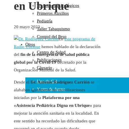
en Ubrique
Trastornos Psicológicos
Colaboraciones
Primeros Auxilios
Cartas al Director
Pediatría
Medios de Comunicación
20 mayo 2023
Taller Tabaquismo
Otros
Control del Peso
Vídeos
En
este programa de
Otros
Audio
Radio Ubrique
hemos hablado de la declaración
Centro de Salud
Cara Oscura Sanidad
del
fin de la emergencia de salud pública
Publicaciones
Humor
global por la Covid-19
decretado por la
Glosario
Organización Mundial de la Salud.
Cal y Arena
Una de Cal
Desde el
Dr. Antonio Rodríguez Carrión
se
Y otra de Arena
alababan igualmente las movilizaciones
iniciadas por la
Plataforma por una
Noticias Sanitarias
«Asistencia Pediátrica Digna en Ubrique»
para
Enlaces
mejorar la atención sanitaria en la localidad. En
este sentido ha recordado las dificultades que
Newsletter
encontró en el pasado cuando desde