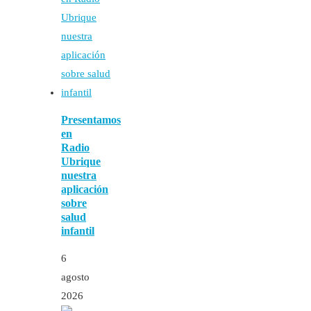
Presentamos
en
Radio
Ubrique
nuestra
aplicación
sobre
salud
infantil
6
agosto
2026