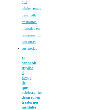
El
cannabis
triplica
el
riesgo
de
que
adolescentes
desarrollen
trastornos
mentales