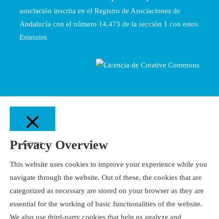
asociación inscrita en el Registro de Asociaciones de
Andalucía con el número 14.473 de la sección 1 con estos
Estatutos
Privacy Overview
Cerrar
This website uses cookies to improve your experience while you
navigate through the website. Out of these, the cookies that are
categorized as necessary are stored on your browser as they are
essential for the working of basic functionalities of the website.
We also use third-party cookies that help us analyze and