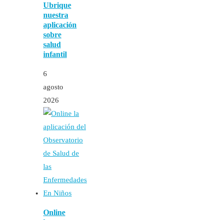
Ubrique
nuestra
aplicación
sobre
salud
infantil
6
agosto
2026
Online