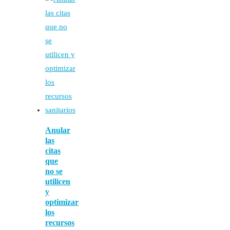
Anular
las
citas
que
no se
utilicen
y
optimizar
los
recursos