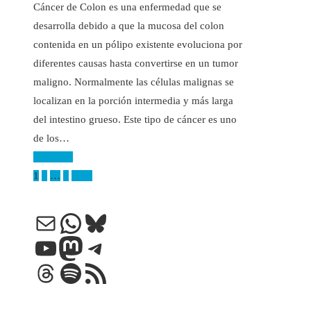
Cáncer de Colon es una enfermedad que se
desarrolla debido a que la mucosa del colon
contenida en un pólipo existente evoluciona por
diferentes causas hasta convertirse en un tumor
maligno. Normalmente las células malignas se
localizan en la porción intermedia y más larga
del intestino grueso. Este tipo de cáncer es uno
de los…
Leer más
Paginación
1
2
…
5
Next
de
Correo electrónico
WhatsApp
Bluesky
entradas
YouTube
Mastodon
Telegram
Threads
Spotify
Feed RSS