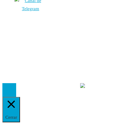
Autores
Contacto
Política Editorial
Cookies
El
Observatorio de Salud 'Especialistas ¡YA!'
es una asociaci
inscrita en el Registro de Asociaciones de Andalucía con el nú
14.473 de la sección 1 con estos
Estatutos
Cerrar