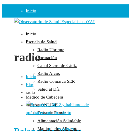
Inicio
Observatorio
Inicio
Opinión
Escuela de Salud
Radio Ubrique
Radio
radio
Formación
Guadalinfo Salud
Canal Sierra de Cádiz
Radio Guadalete
Radio Arcos
Inicio
COPE Pontevedra
Radio Comarca SER
Blog
Salud en Radio Ubrique
Salud al Día
radio
Salud en Verano
Médico de Cabecera
Plataforma
Talleres ONLINE
Dejar de Fumar
Manifiestos
Alimentación Saludable
Comunicados
Manipulador Alimentos
En nuestra Web