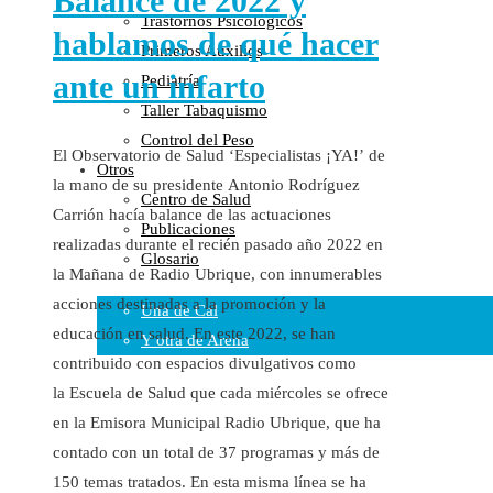
Balance de 2022 y
Trastornos Psicológicos
Colaboraciones
hablamos de qué hacer
Primeros Auxilios
Cartas al Director
ante un infarto
Pediatría
Medios de Comunicación
Taller Tabaquismo
Otros
Control del Peso
Vídeos
El Observatorio de Salud ‘Especialistas ¡YA!’ de
Otros
Audio
la mano de su presidente Antonio Rodríguez
Centro de Salud
Cara Oscura Sanidad
Carrión hacía balance de las actuaciones
Publicaciones
Humor
realizadas durante el recién pasado año 2022 en
Glosario
Cal y Arena
la Mañana de Radio Ubrique, con innumerables
acciones destinadas a la promoción y la
Una de Cal
educación en salud. En este 2022, se han
Y otra de Arena
contribuido con espacios divulgativos como
Noticias Sanitarias
la Escuela de Salud que cada miércoles se ofrece
en la Emisora Municipal Radio Ubrique, que ha
Enlaces
contado con un total de 37 programas y más de
Newsletter
150 temas tratados. En esta misma línea se ha