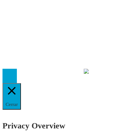
Autores
Contacto
Política Editorial
Cookies
El
Observatorio de Salud 'Especialistas ¡YA!'
es una asociaci
inscrita en el Registro de Asociaciones de Andalucía con el nú
14.473 de la sección 1 con estos
Estatutos
Cerrar
Privacy Overview