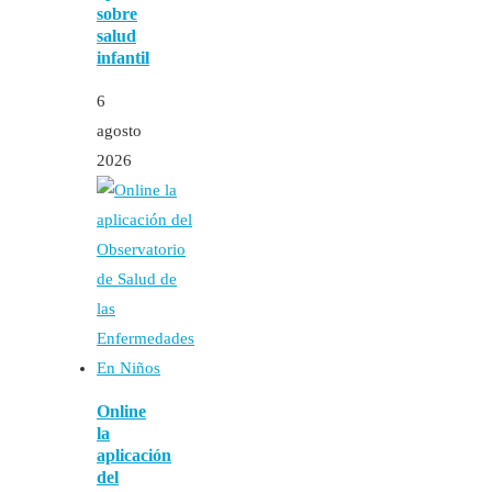
sobre
salud
infantil
6
agosto
2026
Online
la
aplicación
del