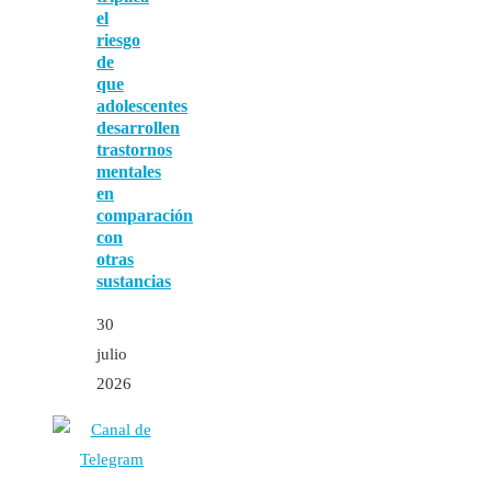
el
riesgo
de
que
adolescentes
desarrollen
trastornos
mentales
en
comparación
con
otras
sustancias
30
julio
2026