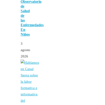
Observatorio
de
Salud
de
las
Enfermedades
En
Niños
3
agosto
2026