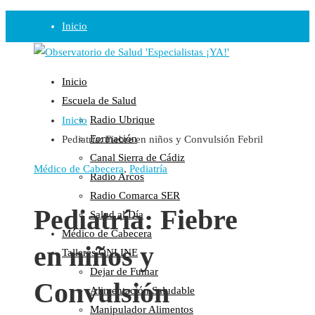
Inicio
Observatorio
Inicio
Opinión
Escuela de Salud
Radio Ubrique
Inicio
Radio
Formación
Pediatría: Fiebre en niños y Convulsión Febril
Guadalinfo Salud
Canal Sierra de Cádiz
Radio Guadalete
Médico de Cabecera
,
Pediatría
Radio Arcos
COPE Pontevedra
Radio Comarca SER
Salud en Radio Ubrique
Pediatría: Fiebre
Salud al Día
Salud en Verano
Médico de Cabecera
en niños y
Plataforma
Talleres ONLINE
Dejar de Fumar
Manifiestos
Convulsión
Alimentación Saludable
Comunicados
Manipulador Alimentos
En nuestra Web