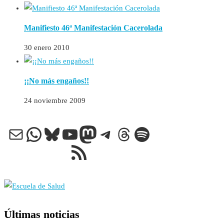
Manifiesto 46ª Manifestación Cacerolada
30 enero 2010
¡¡No más engaños!!
24 noviembre 2009
Correo electrónico
WhatsApp
Bluesky
YouTube
Mastodon
Telegram
Threads
Spotify
Feed RSS
Últimas noticias