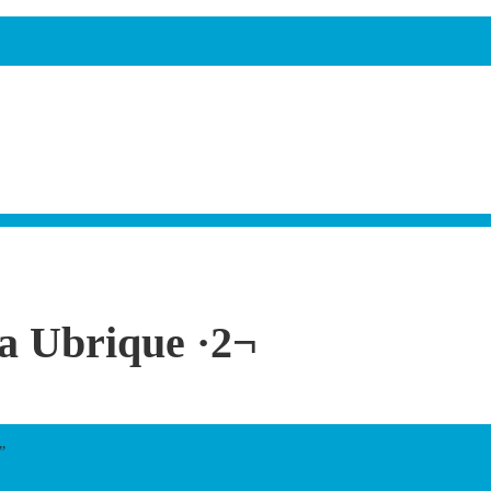
ra Ubrique ·2¬
”