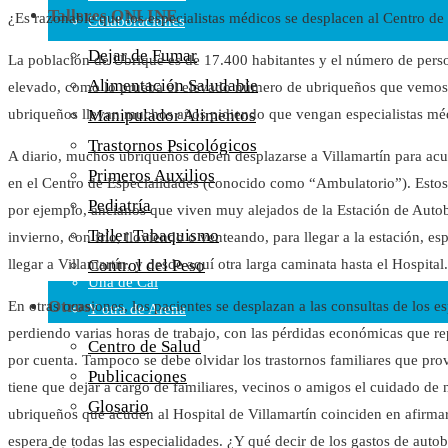
Talleres ONLINE
¿Es razonable que los especialistas médicos se desplacen al Centro d
Colaboraciones
Cartas al Director
Dejar de Fumar
La población de Ubrique es de 17.400 habitantes y el número de pers
Medios de Comunicación
Alimentación Saludable
elevado, como lo prueba el elevado número de ubriqueños que vemos en 
Otros
Manipulador Alimentos
ubriqueños llevan muchos años pidiendo que vengan especialistas méd
Vídeos
Trastornos Psicológicos
Audio
A diario, muchos ubriqueños deben desplazarse a Villamartín para acudi
Primeros Auxilios
Cara Oscura Sanidad
en el Centro de Especialidades (conocido como “Ambulatorio”). Esto
Pediatría
Humor
por ejemplo, ancianos que viven muy alejados de la Estación de Aut
Taller Tabaquismo
invierno, con frío, lloviendo o venteando, para llegar a la estación, e
Cal y Arena
Control del Peso
llegar a Villamartín, y desde aquí otra larga caminata hasta el Hospital
Una de Cal
Otros
En otras ocasiones, los pacientes se desplazan a las consultas de los es
Y otra de Arena
perdiendo varias horas de trabajo, con las pérdidas económicas que re
Noticias Sanitarias
Centro de Salud
por cuenta. Tampoco se debe olvidar los trastornos familiares que prov
Publicaciones
tiene que dejar a cargo de familiares, vecinos o amigos el cuidado de 
Enlaces
Glosario
ubriqueños que acuden al Hospital de Villamartín coinciden en afirmar
Newsletter
espera de todas las especialidades. ¿Y qué decir de los gastos de aut