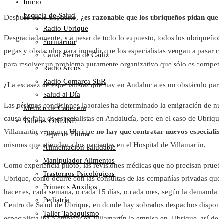
Inicio
Escuela de Salud
Después de lo expuesto,
¿es razonable que los ubriqueños pidan que
Radio Ubrique
Desgraciadamente, y a pesar de todo lo expuesto, todos los ubriqueñ
Formación
pegas y obstáculos para impedir que los especialistas vengan a pasar 
Canal Sierra de Cádiz
para resolver un problema puramente organizativo que sólo es compete
Radio Arcos
Radio Comarca SER
¿La escasez de especialistas que hay en Andalucía es un obstáculo p
Salud al Día
Las pésimas condiciones laborales ha determinado la emigración de num
Médico de Cabecera
causa de falta de especialistas en Andalucía, pero en el caso de Ubriqu
Talleres ONLINE
Villamartín vengan a Ubrique
no hay que contratar nuevos especiali
Dejar de Fumar
mismos que atienden a los pacientes en el Hospital de Villamartín.
Alimentación Saludable
Manipulador Alimentos
Como experiencia piloto, las revisiones médicas que no precisan prue
Trastornos Psicológicos
Ubrique, como ocurre con las consultas de las compañías privadas 
Primeros Auxilios
hacer es, cada semana, o cada 15 días, o cada mes, según la demanda de
Pediatría
Centro de Salud de Ubrique, en donde hay sobrados despachos disponi
Taller Tabaquismo
especialista iba a emplear en Villamartín lo emplea en Ubrique, así de