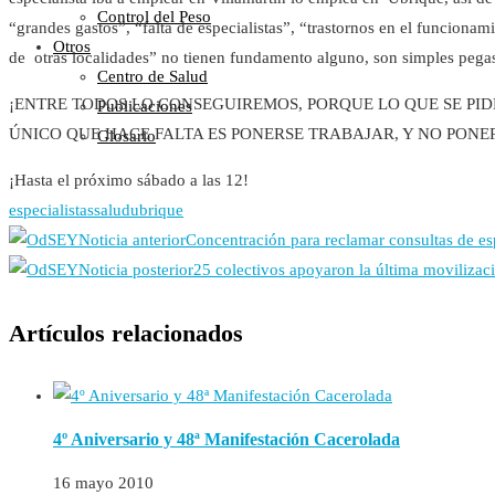
Control del Peso
“grandes gastos”, “falta de especialistas”, “trastornos en el funcionam
Otros
de otras localidades” no tienen fundamento alguno, son simples pega
Centro de Salud
¡ENTRE TODOS LO CONSEGUIREMOS, PORQUE LO QUE SE PIDE 
Publicaciones
ÚNICO QUE HACE FALTA ES PONERSE TRABAJAR, Y NO PONE
Glosario
¡Hasta el próximo sábado a las 12!
especialistas
salud
ubrique
Noticia anterior
Concentración para reclamar consultas de es
Noticia posterior
25 colectivos apoyaron la última movilizac
Artículos relacionados
4º Aniversario y 48ª Manifestación Cacerolada
16 mayo 2010