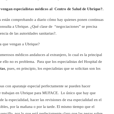
 vengan especialistas médicos al Centro de Salud de Ubrique?.
os están comprobando a diario cómo hay quienes ponen continuas
consulta a Ubrique. ¿Qué clase de “negociaciones” se precisa
ncia de las autoridades sanitarias?.
ara que vengan a Ubrique?
erosos médicos andaluces al extranjero, lo cual es la principal
e ello no es problema. Para que los especialistas del Hospital de
stas
, pues, en principio, los especialistas que se solicitan son los
bas con aparataje especial perfectamente se pueden hacer
que trabajan en Ubrique para MUFACE. Lo único que hay que
 la especialidad, hacer las revisiones de esa especialidad en el
bles, por la mañana o por la tarde. El mismo tiempo que el
 sencillo, por lo que está perfectamente claro que las pegas sobre