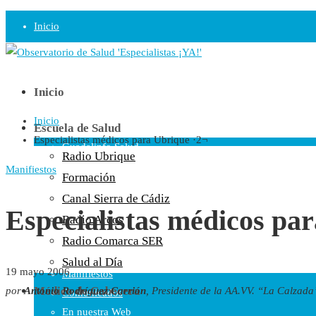
Inicio
Observatorio
Opinión
Inicio
Inicio
Radio
Escuela de Salud
Especialistas médicos para Ubrique ·2¬
Guadalinfo Salud
Radio Ubrique
Radio Guadalete
Manifiestos
Formación
COPE Pontevedra
Canal Sierra de Cádiz
Salud en Radio Ubrique
Especialistas médicos pa
Radio Arcos
Salud en Verano
Radio Comarca SER
Plataforma
Salud al Día
19 mayo 2006
Manifiestos
Médico de Cabecera
por
Antonio Rodríguez Carrión
, Presidente de la AA.VV. “La Calzada
Comunicados
En nuestra Web