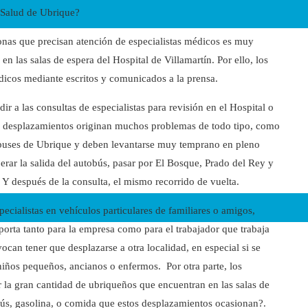
e Salud de Ubrique?
onas que precisan atención de especialistas médicos es muy
las salas de espera del Hospital de Villamartín. Por ello, los
icos mediante escritos y comunicados a la prensa.
r a las consultas de especialistas para revisión en el Hospital o
s desplazamientos originan muchos problemas de todo tipo, como
obuses de Ubrique y deben levantarse muy temprano en pleno
sperar la salida del autobús, pasar por El Bosque, Prado del Rey y
. Y después de la consulta, el mismo recorrido de vuelta.
pecialistas en vehículos particulares de familiares o amigos,
porta tanto para la empresa como para el trabajador que trabaja
ocan tener que desplazarse a otra localidad, en especial si se
niños pequeños, ancianos o enfermos. Por otra parte, los
 la gran cantidad de ubriqueños que encuentran en las salas de
obús, gasolina, o comida que estos desplazamientos ocasionan?.