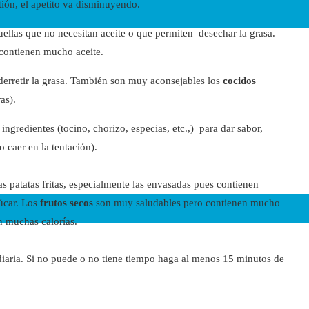
ión, el apetito va disminuyendo.
llas que no necesitan aceite o que permiten desechar la grasa.
 contienen mucho aceite.
derretir la grasa. También son muy aconsejables los
cocidos
as).
gredientes (tocino, chorizo, especias, etc.,) para dar sabor,
o caer en la tentación).
las patatas fritas, especialmente las envasadas pues contienen
úcar. Los
frutos secos
son muy saludables pero contienen mucho
n muchas calorías.
diaria. Si no puede o no tiene tiempo haga al menos 15 minutos de