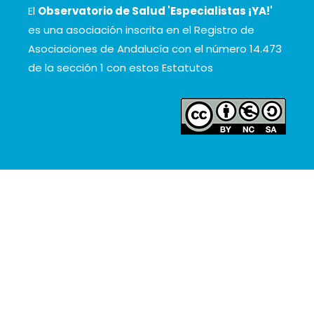
El
Observatorio de Salud 'Especialistas ¡YA!'
es una asociación inscrita en el Registro de
Asociaciones de Andalucía con el número 14.473
de la sección 1 con estos
Estatutos