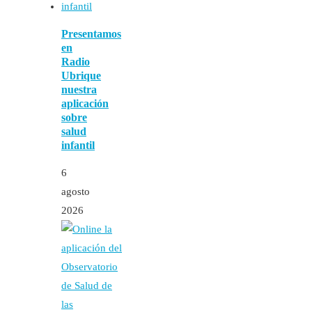
Presentamos
en
Radio
Ubrique
nuestra
aplicación
sobre
salud
infantil
6
agosto
2026