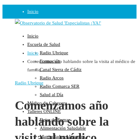
Inicio
Observatorio
Inicio
Opinión
Escuela de Salud
Radio Ubrique
Inicio
Radio
Formación
Comenzamos año hablando sobre la visita al médico de
Guadalinfo Salud
Canal Sierra de Cádiz
familia
Radio Guadalete
Radio Arcos
COPE Pontevedra
Radio Ubrique
Radio Comarca SER
Salud en Radio Ubrique
Salud al Día
Salud en Verano
Comenzamos año
Médico de Cabecera
Plataforma
Talleres ONLINE
hablando sobre la
Dejar de Fumar
Manifiestos
Alimentación Saludable
Comunicados
visita al médico
Manipulador Alimentos
En nuestra Web