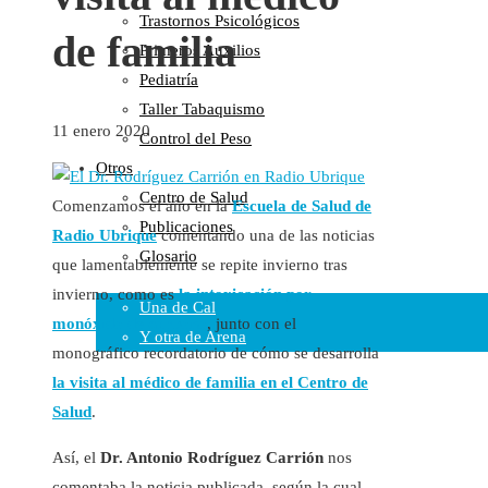
Trastornos Psicológicos
Colaboraciones
de familia
Primeros Auxilios
Cartas al Director
Pediatría
Medios de Comunicación
Taller Tabaquismo
Otros
11 enero 2020
Control del Peso
Vídeos
Otros
Audio
Centro de Salud
Cara Oscura Sanidad
Comenzamos el año en la
Escuela de Salud de
Publicaciones
Humor
Radio Ubrique
comentando una de las noticias
Glosario
que lamentablemente se repite invierno tras
Cal y Arena
invierno, como es
la intoxicación por
Una de Cal
monóxido de carbono
, junto con el
Y otra de Arena
monográfico recordatorio de cómo se desarrolla
Noticias Sanitarias
la visita al médico de familia en el Centro de
Salud
.
Enlaces
Así, el
Dr. Antonio Rodríguez Carrión
nos
Newsletter
comentaba la noticia publicada, según la cual