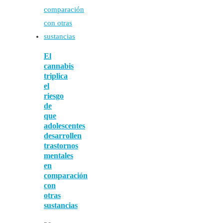
El
cannabis
triplica
el
riesgo
de
que
adolescentes
desarrollen
trastornos
mentales
en
comparación
con
otras
sustancias