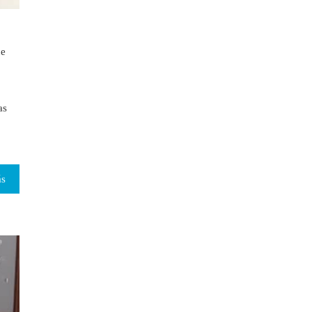
ue
as
ás