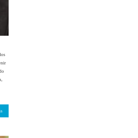
los
enir
ndo
n,
ás