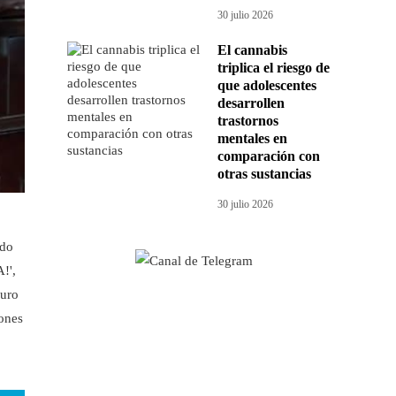
30 julio 2026
El cannabis
triplica el riesgo de
que adolescentes
desarrollen
trastornos
mentales en
comparación con
otras sustancias
30 julio 2026
ndo
!',
guro
iones