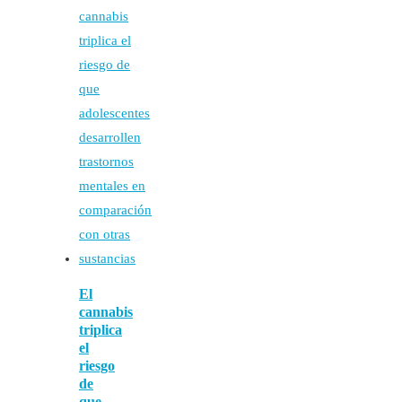
El
cannabis
triplica
el
riesgo
de
que