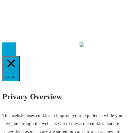
Cookies
El
Observatorio de Salud 'Especialistas ¡YA!'
es una asociaci
inscrita en el Registro de Asociaciones de Andalucía con el nú
14.473 de la sección 1 con estos
Estatutos
Cerrar
Privacy Overview
This website uses cookies to improve your experience while you
navigate through the website. Out of these, the cookies that are
categorized as necessary are stored on your browser as they are