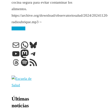
cocina segura para evitar contaminar los
alimentos.
https://archive.org/download/observatoriosalud/2024/20241120
radioubrique.mp3 ~
Leer más
Correo electrónico
WhatsApp
Bluesky
YouTube
Mastodon
Telegram
Threads
Spotify
Feed RSS
Últimas
noticias