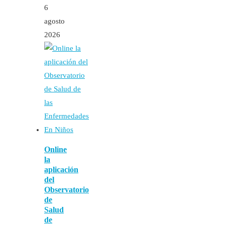
6
agosto
2026
Online
la
aplicación
del
Observatorio
de
Salud
de