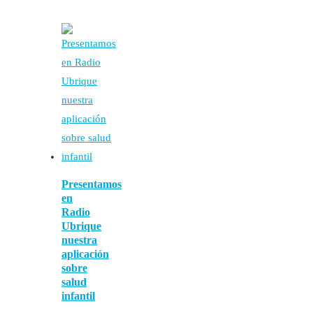
Presentamos
en
Radio
Ubrique
nuestra
aplicación
sobre
salud
infantil