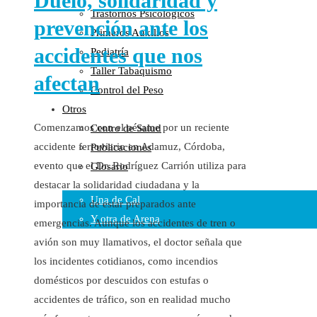
Duelo, solidaridad y
Trastornos Psicológicos
Colaboraciones
prevención ante los
Primeros Auxilios
Cartas al Director
accidentes que nos
Pediatría
Medios de Comunicación
Taller Tabaquismo
Otros
afectan
Control del Peso
Vídeos
Otros
Audio
Comenzamos con el pésame por un reciente
Centro de Salud
Cara Oscura Sanidad
accidente ferroviario en Adamuz, Córdoba,
Publicaciones
Humor
evento que el Dr. Rodríguez Carrión utiliza para
Glosario
Cal y Arena
destacar la solidaridad ciudadana y la
Una de Cal
importancia de estar preparados ante
Y otra de Arena
emergencias. Aunque los accidentes de tren o
avión son muy llamativos, el doctor señala que
Noticias Sanitarias
los incidentes cotidianos, como incendios
Enlaces
domésticos por descuidos con estufas o
accidentes de tráfico, son en realidad mucho
Newsletter