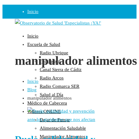
Inicio
Observatorio
Inicio
Opinión
Escuela de Salud
Radio Ubrique
Radio
manipulador alimentos
Formación
Guadalinfo Salud
Canal Sierra de Cádiz
Radio Guadalete
Radio Arcos
Inicio
COPE Pontevedra
Radio Comarca SER
Blog
Salud en Radio Ubrique
Salud al Día
manipulador alimentos
Salud en Verano
Médico de Cabecera
Plataforma
Talleres ONLINE
Dejar de Fumar
Manifiestos
Alimentación Saludable
Comunicados
Manipulador Alimentos
En nuestra Web