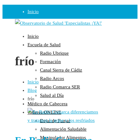
Inicio
Observatorio
Inicio
Opinión
Escuela de Salud
Radio Ubrique
Radio
frío
Formación
Guadalinfo Salud
Canal Sierra de Cádiz
Radio Guadalete
Radio Arcos
Inicio
COPE Pontevedra
Radio Comarca SER
Blog
Salud en Radio Ubrique
Salud al Día
frío
Salud en Verano
Médico de Cabecera
Plataforma
Talleres ONLINE
Dejar de Fumar
Manifiestos
Alimentación Saludable
Comunicados
Manipulador Alimentos
En nuestra Web