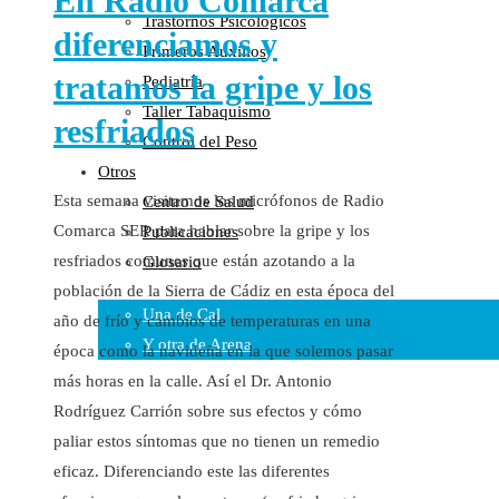
En Radio Comarca
Trastornos Psicológicos
Colaboraciones
diferenciamos y
Primeros Auxilios
Cartas al Director
tratamos la gripe y los
Pediatría
Medios de Comunicación
Taller Tabaquismo
Otros
resfriados
Control del Peso
Vídeos
Otros
Audio
Esta semana visitamos los micrófonos de Radio
Centro de Salud
Cara Oscura Sanidad
Comarca SER para hablar sobre la gripe y los
Publicaciones
Humor
resfriados comunes que están azotando a la
Glosario
Cal y Arena
población de la Sierra de Cádiz en esta época del
Una de Cal
año de frío y cambios de temperaturas en una
Y otra de Arena
época como la navideña en la que solemos pasar
más horas en la calle. Así el Dr. Antonio
Noticias Sanitarias
Rodríguez Carrión sobre sus efectos y cómo
Enlaces
paliar estos síntomas que no tienen un remedio
eficaz. Diferenciando este las diferentes
Newsletter