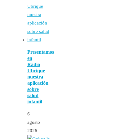
Presentamos
en
Radio
Ubrique
nuestra
aplicación
sobre
salud
infantil
6
agosto
2026