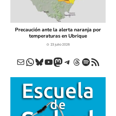
Precaución ante la alerta naranja por
temperaturas en Ubrique
23 julio 2026
Correo electrónico
WhatsApp
Bluesky
YouTube
Mastodon
Telegram
Threads
Spotify
Feed RSS