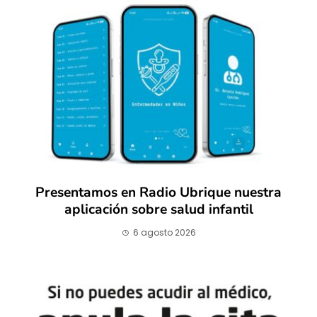
ESTRUCTURA DEL PROGRAMA
El coronavirus hoy
Trastornos por calor
Sífilis
Presentamos en Radio Ubrique nuestra
¿Cuándo poner
aplicación sobre salud infantil
calor en una inflamación?
6 agosto 2026