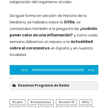
adaptación del organismo al calor.
De igual forma en sección de Historia de la
Medicina, se hablaba sobre la
Sífilis
, se
contestaba también a la pregunta de
¿cuándo
poner calor en una inflamación?
y como cada
semana dábamos un repaso a la
actualidad
sobre el coronavirus
en España y en nuestra
localidad.
Reproductor
00:00
00:00
de
~
audio
Resumen Programa de Radio
calor
coronavirus
covid-19
frío