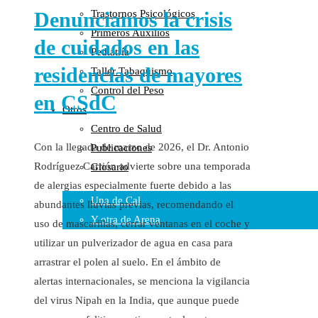
Denunciamos la crisis
Trastornos Psicológicos
Colaboraciones
Primeros Auxilios
Cartas al Director
de cuidados en las
Pediatría
Medios de Comunicación
residencias de mayores
Taller Tabaquismo
Otros
Control del Peso
Vídeos
en CSdC
Otros
Audio
Centro de Salud
Cara Oscura Sanidad
Con la llegada de marzo de 2026, el Dr. Antonio
Publicaciones
Humor
Rodríguez Carrión advierte sobre una temporada
Glosario
Cal y Arena
de alergias especialmente fuerte debido a las
Una de Cal
abundantes lluvias previas, recomendando el
Y otra de Arena
uso de mascarillas, cerrar ventanas en el coche y
utilizar un pulverizador de agua en casa para
Noticias Sanitarias
arrastrar el polen al suelo. En el ámbito de
Enlaces
alertas internacionales, se menciona la vigilancia
del virus Nipah en la India, que aunque puede
Newsletter