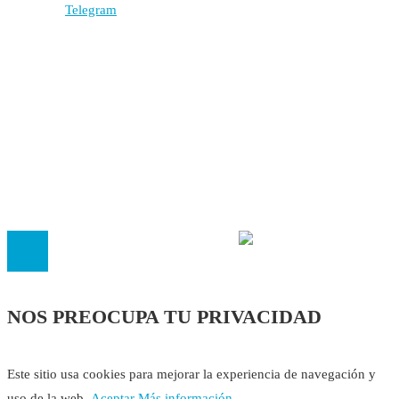
Autores
Contacto
Política Editorial
Cookies
El
Observatorio de Salud 'Especialistas ¡YA!'
es una asociaci
inscrita en el Registro de Asociaciones de Andalucía con el nú
14.473 de la sección 1 con estos
Estatutos
NOS PREOCUPA TU PRIVACIDAD
Este sitio usa cookies para mejorar la experiencia de navegación y
uso de la web.
Aceptar
Más información