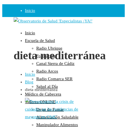
Inicio
Observatorio
Inicio
Opinión
Escuela de Salud
Radio Ubrique
Radio
dieta mediterránea
Formación
Guadalinfo Salud
Canal Sierra de Cádiz
Radio Guadalete
Radio Arcos
Inicio
COPE Pontevedra
Radio Comarca SER
Blog
Salud en Radio Ubrique
Salud al Día
dieta mediterránea
Salud en Verano
Médico de Cabecera
Plataforma
Talleres ONLINE
Dejar de Fumar
Manifiestos
Alimentación Saludable
Comunicados
Manipulador Alimentos
En nuestra Web