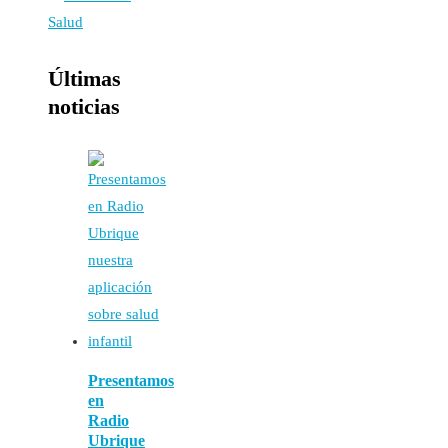
Últimas
noticias
Presentamos
en
Radio
Ubrique