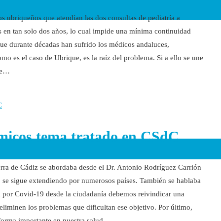
os ubriqueños que atendían las dos consultas de pediatría a
es en tan solo dos años, lo cual impide una mínima continuidad
que durante décadas han sufrido los médicos andaluces,
mo es el caso de Ubrique, es la raíz del problema. Si a ello se une
 de…
micos tema tratado en CSdC
rra de Cádiz se abordaba desde el Dr. Antonio Rodríguez Carrión
o se sigue extendiendo por numerosos países. También se hablaba
a por Covid-19 desde la ciudadanía debemos reivindicar una
eliminen los problemas que dificultan ese objetivo. Por último,
orma importante en nuestra salud,…