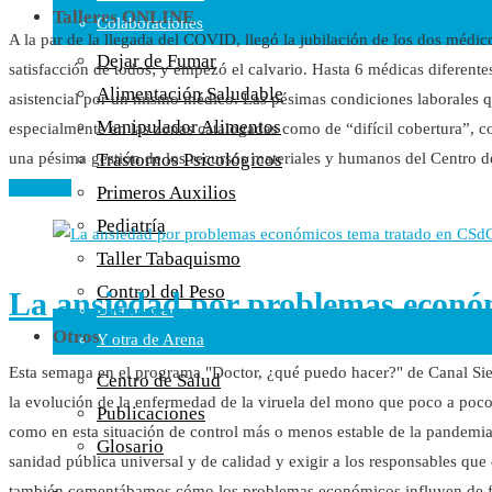
Talleres ONLINE
Colaboraciones
A la par de la llegada del COVID, llegó la jubilación de los dos médic
Cartas al Director
Dejar de Fumar
satisfacción de todos; y empezó el calvario. Hasta 6 médicas diferent
Medios de Comunicación
Alimentación Saludable
asistencial por un mismo médico. Las pésimas condiciones laborales 
Otros
Manipulador Alimentos
especialmente en las zonas catalogadas como de “difícil cobertura”, co
Vídeos
una pésima gestión de los recursos materiales y humanos del Centro
Trastornos Psicológicos
Audio
Leer más
Primeros Auxilios
Cara Oscura Sanidad
Pediatría
Humor
Taller Tabaquismo
Cal y Arena
Control del Peso
La ansiedad por problemas econó
Una de Cal
Otros
Y otra de Arena
Esta semana en el programa "Doctor, ¿qué puedo hacer?" de Canal Sie
Noticias Sanitarias
Centro de Salud
la evolución de la enfermedad de la viruela del mono que poco a poc
Publicaciones
Enlaces
como en esta situación de control más o menos estable de la pandemi
Glosario
sanidad pública universal y de calidad y exigir a los responsables que 
Newsletter
también comentábamos cómo los problemas económicos influyen de f