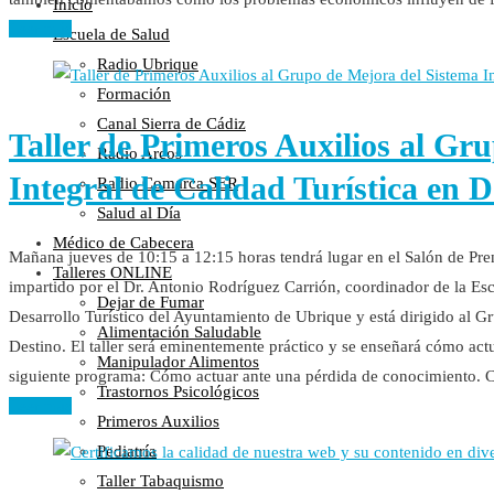
Inicio
Leer más
Escuela de Salud
Radio Ubrique
Formación
Canal Sierra de Cádiz
Taller de Primeros Auxilios al Gr
Radio Arcos
Integral de Calidad Turística en D
Radio Comarca SER
Salud al Día
Médico de Cabecera
Mañana jueves de 10:15 a 12:15 horas tendrá lugar en el Salón de Pre
Talleres ONLINE
impartido por el Dr. Antonio Rodríguez Carrión, coordinador de la Escu
Dejar de Fumar
Desarrollo Turístico del Ayuntamiento de Ubrique y está dirigido al Gr
Alimentación Saludable
Destino. El taller será eminentemente práctico y se enseñará cómo act
Manipulador Alimentos
siguiente programa: Cómo actuar ante una pérdida de conocimiento.
Trastornos Psicológicos
Leer más
Primeros Auxilios
Pediatría
Taller Tabaquismo