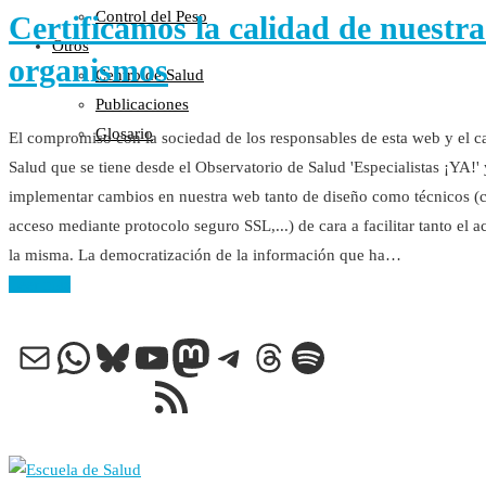
Control del Peso
Certificamos la calidad de nuestr
Otros
organismos
Centro de Salud
Publicaciones
Glosario
El compromiso con la sociedad de los responsables de esta web y el 
Salud que se tiene desde el Observatorio de Salud 'Especialistas ¡YA!'
implementar cambios en nuestra web tanto de diseño como técnicos (c
acceso mediante protocolo seguro SSL,...) de cara a facilitar tanto el 
la misma. La democratización de la información que ha…
Leer más
Correo electrónico
WhatsApp
Bluesky
YouTube
Mastodon
Telegram
Threads
Spotify
Feed RSS