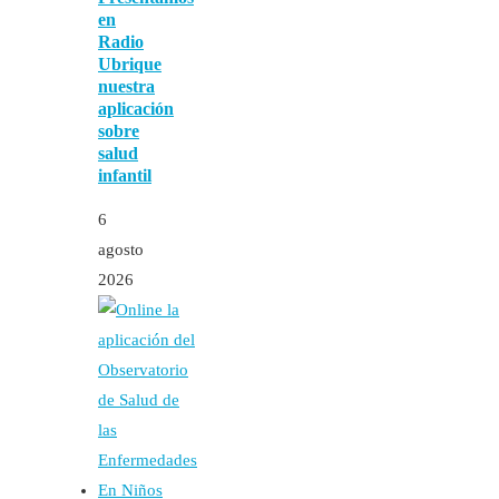
en
Radio
Ubrique
nuestra
aplicación
sobre
salud
infantil
6
agosto
2026