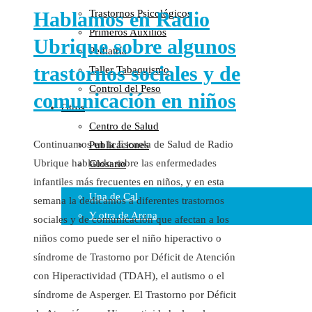
Hablamos en Radio
Trastornos Psicológicos
Colaboraciones
Primeros Auxilios
Cartas al Director
Ubrique sobre algunos
Pediatría
Medios de Comunicación
trastornos sociales y de
Taller Tabaquismo
Otros
Control del Peso
Vídeos
comunicación en niños
Otros
Audio
Centro de Salud
Cara Oscura Sanidad
Continuamos en la Escuela de Salud de Radio
Publicaciones
Humor
Ubrique hablando sobre las enfermedades
Glosario
Cal y Arena
infantiles más frecuentes en niños, y en esta
Una de Cal
semana la dedicamos a diferentes trastornos
Y otra de Arena
sociales y de comunicación que afectan a los
niños como puede ser el niño hiperactivo o
Noticias Sanitarias
síndrome de Trastorno por Déficit de Atención
Enlaces
con Hiperactividad (TDAH), el autismo o el
síndrome de Asperger. El Trastorno por Déficit
Newsletter