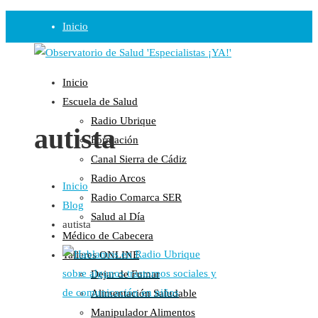
Inicio
Observatorio
Inicio
Opinión
Escuela de Salud
Radio Ubrique
Radio
autista
Formación
Guadalinfo Salud
Canal Sierra de Cádiz
Radio Guadalete
Radio Arcos
Inicio
COPE Pontevedra
Radio Comarca SER
Blog
Salud en Radio Ubrique
Salud al Día
autista
Salud en Verano
Médico de Cabecera
Plataforma
Talleres ONLINE
Dejar de Fumar
Manifiestos
Alimentación Saludable
Comunicados
Manipulador Alimentos
En nuestra Web