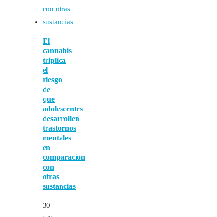
El
cannabis
triplica
el
riesgo
de
que
adolescentes
desarrollen
trastornos
mentales
en
comparación
con
otras
sustancias
30