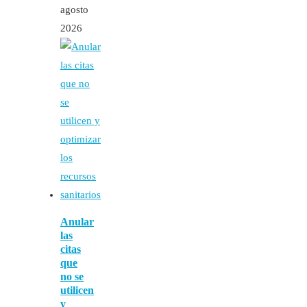
agosto
2026
Anular
las
citas
que
no se
utilicen
y