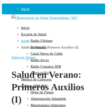
Inicio
Observatorio
Inicio
Opinión
Escuela de Salud
Radio Ubrique
Inicio
Radio
Formación
Salud en Verano: Primeros Auxilios (I)
Guadalinfo Salud
Canal Sierra de Cádiz
Radio Guadalete
Salud en Verano
Radio Arcos
COPE Pontevedra
Radio Comarca SER
Salud en Radio Ubrique
Salud en Verano:
Salud al Día
Salud en Verano
Médico de Cabecera
Primeros Auxilios
Plataforma
Talleres ONLINE
Dejar de Fumar
Manifiestos
(I)
Alimentación Saludable
Comunicados
Manipulador Alimentos
En nuestra Web