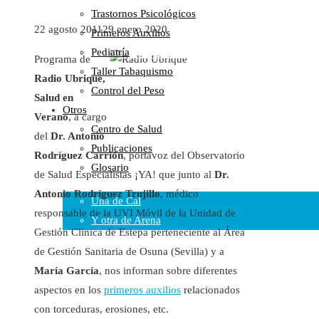
Trastornos Psicológicos
Colaboraciones
22 agosto 2011
29 enero 2020
Primeros Auxilios
Cartas al Director
Pediatría
Medios de Comunicación
Programa de
Taller Tabaquismo
Otros
Radio Ubrique,
Control del Peso
Vídeos
Salud en
Otros
Audio
Verano
, a cargo
Centro de Salud
Cara Oscura Sanidad
del
Dr. Antonio
Publicaciones
Humor
Rodríguez Carrión
, portavoz del Observatorio
Glosario
de Salud Especialistas ¡YA! que junto al
Dr.
Cal y Arena
Antonio Rodríguez Trujillo
, médico
Una de Cal
responsable de la UVI Móvil de la Unidad de
Y otra de Arena
Gestión Clínica de Estepa perteneciente al Área
Noticias Sanitarias
de Gestión Sanitaria de Osuna (Sevilla) y a
María García
, nos informan sobre diferentes
Enlaces
aspectos en los
primeros auxilios
relacionados
con torceduras, erosiones, etc.
Newsletter