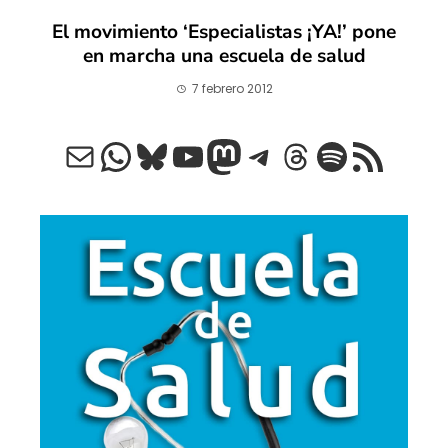
El movimiento ‘Especialistas ¡YA!’ pone
en marcha una escuela de salud
7 febrero 2012
Correo electrónico
WhatsApp
Bluesky
YouTube
Mastodon
Telegram
Threads
Spotify
Feed RSS