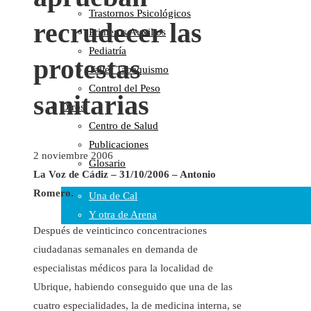
Trastornos Psicológicos
Colaboraciones
recrudecer las
Primeros Auxilios
Cartas al Director
Pediatría
Medios de Comunicación
protestas
Taller Tabaquismo
Otros
Control del Peso
Vídeos
sanitarias
Otros
Audio
Centro de Salud
Cara Oscura Sanidad
Publicaciones
Humor
2 noviembre 2006
Glosario
Cal y Arena
La Voz de Cádiz – 31/10/2006 – Antonio
Romero.
Una de Cal
Y otra de Arena
Después de veinticinco concentraciones
Noticias Sanitarias
ciudadanas semanales en demanda de
especialistas médicos para la localidad de
Enlaces
Ubrique, habiendo conseguido que una de las
Newsletter
cuatro especialidades, la de medicina interna, se