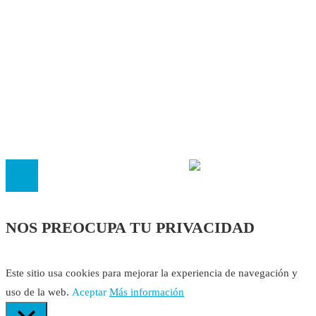
Autores
Contacto
Política Editorial
Cookies
El
Observatorio de Salud 'Especialistas ¡YA!'
es una asociaci
inscrita en el Registro de Asociaciones de Andalucía con el nú
14.473 de la sección 1 con estos
Estatutos
NOS PREOCUPA TU PRIVACIDAD
Este sitio usa cookies para mejorar la experiencia de navegación y
uso de la web.
Aceptar
Más información