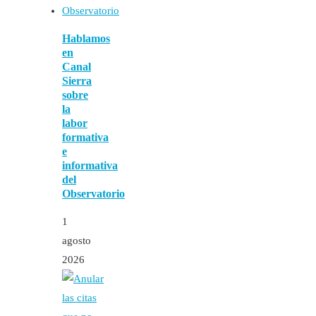
Hablamos
en
Canal
Sierra
sobre
la
labor
formativa
e
informativa
del
Observatorio
1
agosto
2026