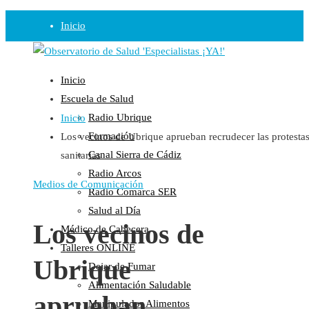
Inicio
Observatorio
Inicio
Opinión
Escuela de Salud
Radio Ubrique
Inicio
Radio
Formación
Los vecinos de Ubrique aprueban recrudecer las protesta
Guadalinfo Salud
Canal Sierra de Cádiz
sanitarias
Radio Guadalete
Radio Arcos
COPE Pontevedra
Medios de Comunicación
Radio Comarca SER
Salud en Radio Ubrique
Salud al Día
Salud en Verano
Los vecinos de
Médico de Cabecera
Plataforma
Talleres ONLINE
Ubrique
Dejar de Fumar
Manifiestos
Alimentación Saludable
Comunicados
aprueban
Manipulador Alimentos
En nuestra Web