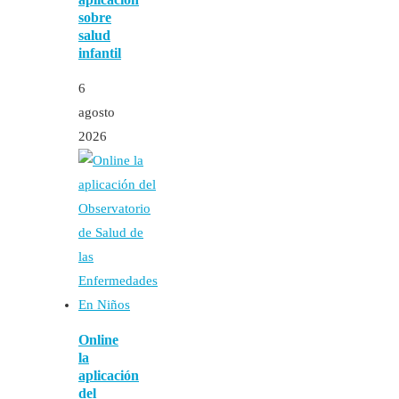
sobre
salud
infantil
6
agosto
2026
Online
la
aplicación
del