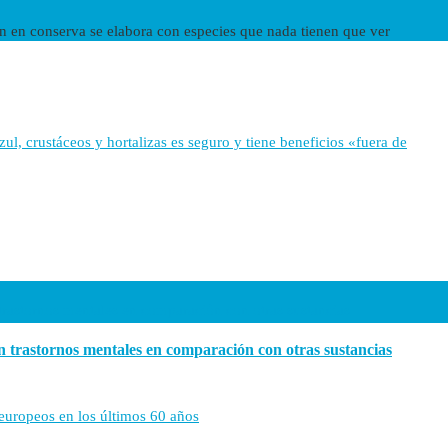
ún en conserva se elabora con especies que nada tienen que ver
l, crustáceos y hortalizas es seguro y tiene beneficios «fuera de
len trastornos mentales en comparación con otras sustancias