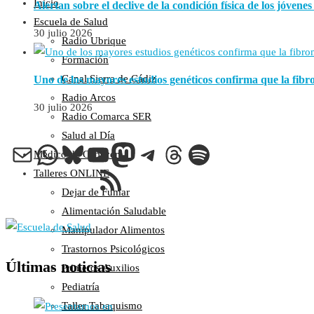
Inicio
Alertan sobre el declive de la condición física de los jóvene
Escuela de Salud
30 julio 2026
Radio Ubrique
Formación
Canal Sierra de Cádiz
Uno de los mayores estudios genéticos confirma que la fib
Radio Arcos
30 julio 2026
Radio Comarca SER
Salud al Día
Correo electrónico
WhatsApp
Bluesky
YouTube
Mastodon
Telegram
Threads
Spotify
Médico de Cabecera
Feed RSS
Talleres ONLINE
Dejar de Fumar
Alimentación Saludable
Manipulador Alimentos
Trastornos Psicológicos
Últimas noticias
Primeros Auxilios
Pediatría
Taller Tabaquismo