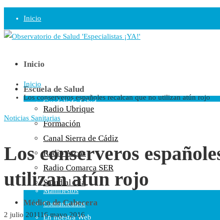
Inicio
Observatorio
Opinión
Inicio
Inicio
Radio
Escuela de Salud
Los conserveros españoles recalcan que no utilizan atún rojo
Guadalinfo Salud
Radio Ubrique
Radio Guadalete
Noticias Sanitarias
Formación
COPE Pontevedra
Canal Sierra de Cádiz
Salud en Radio Ubrique
Los conserveros españole
Radio Arcos
Salud en Verano
Radio Comarca SER
utilizan atún rojo
Plataforma
Salud al Día
Manifiestos
Médico de Cabecera
Comunicados
2 julio 2011
16 mayo 2016
En nuestra Web