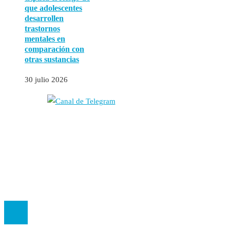
que adolescentes
desarrollen
trastornos
mentales en
comparación con
otras sustancias
30 julio 2026
Autores
Contacto
Política Editorial
Cookies
El
Observatorio de Salud 'Especialistas ¡YA!'
es una asociación insc