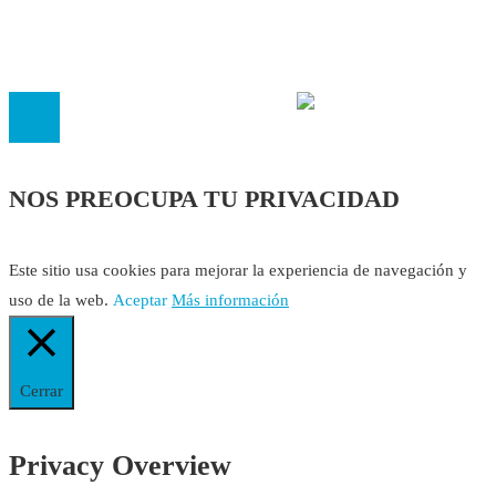
El
Observatorio de Salud 'Especialistas ¡YA!'
es una asociaci
inscrita en el Registro de Asociaciones de Andalucía con el nú
14.473 de la sección 1 con estos
Estatutos
NOS PREOCUPA TU PRIVACIDAD
Este sitio usa cookies para mejorar la experiencia de navegación y
uso de la web.
Aceptar
Más información
Cerrar
Privacy Overview