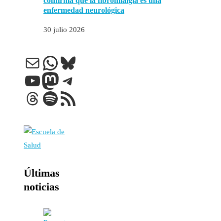
confirma que la fibromialgia es una
enfermedad neurológica
30 julio 2026
Correo electrónico
WhatsApp
Bluesky
YouTube
Mastodon
Telegram
Threads
Spotify
Feed RSS
Últimas
noticias