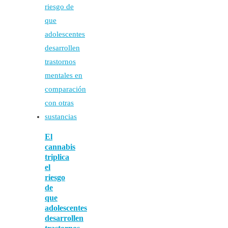
El
cannabis
triplica
el
riesgo
de
que
adolescentes
desarrollen