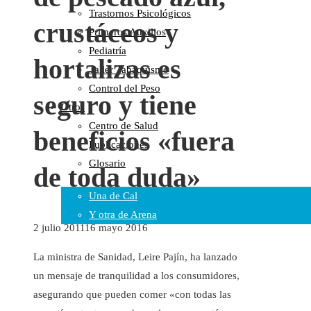
Trastornos Psicológicos
Colaboraciones
crustáceos y
Primeros Auxilios
Cartas al Director
Pediatría
Medios de Comunicación
hortalizas es
Taller Tabaquismo
Otros
Control del Peso
Vídeos
seguro y tiene
Otros
Audio
Centro de Salud
Cara Oscura Sanidad
beneficios «fuera
Publicaciones
Humor
Glosario
de toda duda»
Cal y Arena
Una de Cal
Y otra de Arena
2 julio 2011
16 mayo 2016
Noticias Sanitarias
La ministra de Sanidad, Leire Pajín, ha lanzado
Enlaces
un mensaje de tranquilidad a los consumidores,
asegurando que pueden comer «con todas las
Newsletter