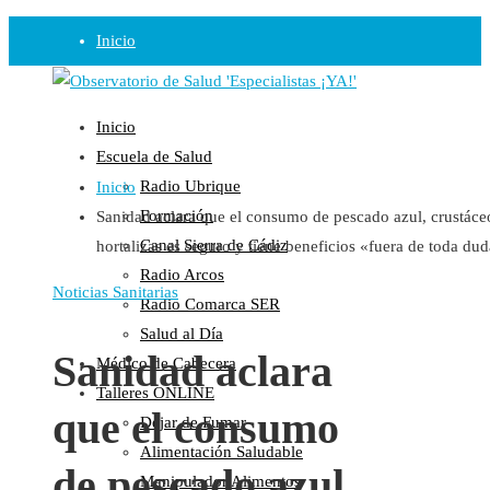
Inicio
Observatorio
Inicio
Opinión
Escuela de Salud
Radio Ubrique
Inicio
Radio
Formación
Sanidad aclara que el consumo de pescado azul, crustáce
Guadalinfo Salud
Canal Sierra de Cádiz
hortalizas es seguro y tiene beneficios «fuera de toda du
Radio Guadalete
Radio Arcos
COPE Pontevedra
Noticias Sanitarias
Radio Comarca SER
Salud en Radio Ubrique
Salud al Día
Salud en Verano
Sanidad aclara
Médico de Cabecera
Plataforma
Talleres ONLINE
que el consumo
Dejar de Fumar
Manifiestos
Alimentación Saludable
Comunicados
de pescado azul,
Manipulador Alimentos
En nuestra Web