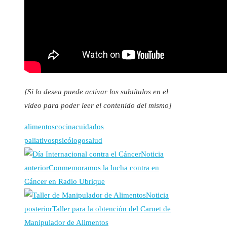
[Si lo desea puede activar los subtítulos en el
vídeo para poder leer el contenido del mismo]
alimentos
cocina
cuidados
paliativos
psicólogo
salud
Noticia
anterior
Conmemoramos la lucha contra en
Cáncer en Radio Ubrique
Noticia
posterior
Taller para la obtención del Carnet de
Manipulador de Alimentos