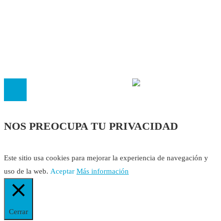
Política Editorial
Cookies
El
Observatorio de Salud 'Especialistas ¡YA!'
es una asociaci
inscrita en el Registro de Asociaciones de Andalucía con el nú
14.473 de la sección 1 con estos
Estatutos
NOS PREOCUPA TU PRIVACIDAD
Este sitio usa cookies para mejorar la experiencia de navegación y
uso de la web.
Aceptar
Más información
Cerrar