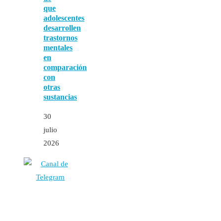
que
adolescentes
desarrollen
trastornos
mentales
en
comparación
con
otras
sustancias
30
julio
2026
Autores
Contacto