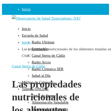
Inicio
Observatorio
Inicio
Opinión
Escuela de Salud
Radio Ubrique
Inicio
Radio
Formación
Las propiedades nutricionales de los alimentos tratadas e
Guadalinfo Salud
Canal Sierra de Cádiz
CSdC
Radio Guadalete
Radio Arcos
COPE Pontevedra
Canal Sierra de Cádiz
Radio Comarca SER
Salud en Radio Ubrique
Salud al Día
Salud en Verano
Las propiedades
Médico de Cabecera
Plataforma
Talleres ONLINE
nutricionales de
Dejar de Fumar
Manifiestos
Alimentación Saludable
Comunicados
los alimentos
Manipulador Alimentos
En nuestra Web