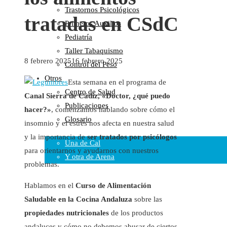
Trastornos Psicológicos
Colaboraciones
tratadas en CSdC
Primeros Auxilios
Cartas al Director
Pediatría
Medios de Comunicación
Taller Tabaquismo
Otros
8 febrero 2025
16 febrero 2025
Control del Peso
Vídeos
Otros
Audio
Esta semana en el programa de
Centro de Salud
Cara Oscura Sanidad
Canal Sierra de Cádiz, «Doctor, ¿qué puedo
Publicaciones
Humor
hacer?»
, comenzamos hablando sobre cómo el
Glosario
insomnio y el estrés nos afecta en nuestra salud
Cal y Arena
y la importancia de
ser tratados por psicólogos
Una de Cal
para orientarnos y ayudarnos con nuestros
Y otra de Arena
problemas.
Noticias Sanitarias
Hablamos en el
Curso de Alimentación
Enlaces
Saludable en la Cocina Andaluza
sobre las
propiedades nutricionales
de los productos
Newsletter
andaluces y cómo no debemos abusar de ciertos