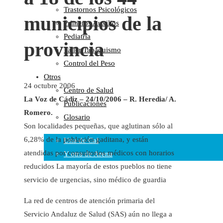
Trastornos Psicológicos
Colaboraciones
municipios de la
Primeros Auxilios
Cartas al Director
Pediatría
Medios de Comunicación
provincia
Taller Tabaquismo
Otros
Control del Peso
Vídeos
Otros
Audio
24 octubre 2006
Centro de Salud
Cara Oscura Sanidad
La Voz de Cádiz – 24/10/2006 – R. Heredia/ A.
Publicaciones
Humor
Romero.
Glosario
Cal y Arena
Son localidades pequeñas, que aglutinan sólo al
6,28% de la población gaditana, y están
Una de Cal
atendidas por consultorios médicos con horarios
Y otra de Arena
reducidos La mayoría de estos pueblos no tiene
Noticias Sanitarias
servicio de urgencias, sino médico de guardia
Enlaces
La red de centros de atención primaria del
Servicio Andaluz de Salud (SAS) aún no llega a
Newsletter