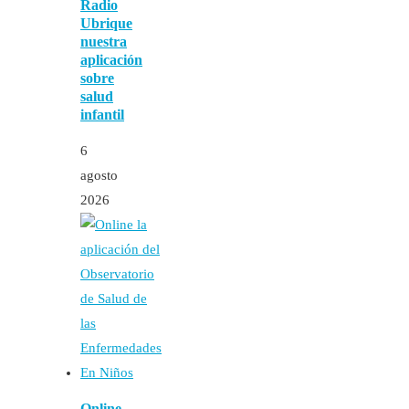
Radio
Ubrique
nuestra
aplicación
sobre
salud
infantil
6
agosto
2026
Online