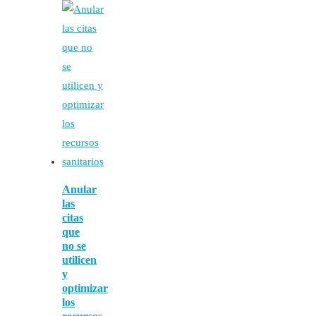
Anular
las
citas
que
no se
utilicen
y
optimizar
los