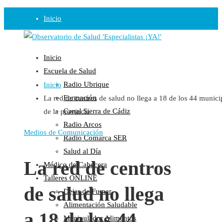
Inicio
Observatorio
Inicio
Opinión
Escuela de Salud
Radio Ubrique
Inicio
Radio
Formación
La red de centros de salud no llega a 18 de los 44 munici
Guadalinfo Salud
Canal Sierra de Cádiz
de la provincia
Radio Guadalete
Radio Arcos
COPE Pontevedra
Medios de Comunicación
Radio Comarca SER
Salud en Radio Ubrique
Salud al Día
Salud en Verano
La red de centros
Médico de Cabecera
Plataforma
Talleres ONLINE
de salud no llega
Dejar de Fumar
Manifiestos
Alimentación Saludable
Comunicados
a 18 de los 44
Manipulador Alimentos
En nuestra Web