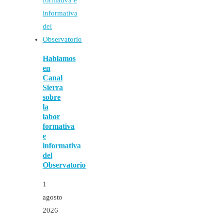
Hablamos
en
Canal
Sierra
sobre
la
labor
formativa
e
informativa
del
Observatorio
1
agosto
2026