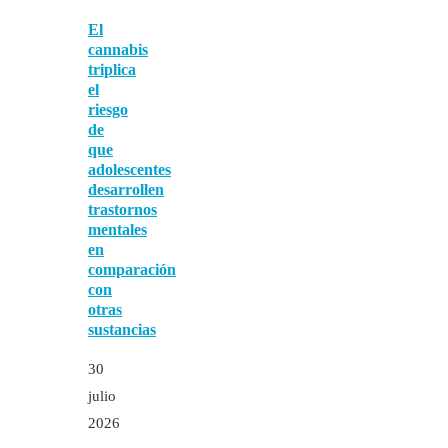
El
cannabis
triplica
el
riesgo
de
que
adolescentes
desarrollen
trastornos
mentales
en
comparación
con
otras
sustancias
30
julio
2026