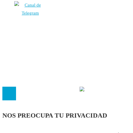
Autores
Contacto
Política Editorial
Cookies
El
Observatorio de Salud 'Especialistas ¡YA!'
es una asociaci
inscrita en el Registro de Asociaciones de Andalucía con el nú
14.473 de la sección 1 con estos
Estatutos
NOS PREOCUPA TU PRIVACIDAD