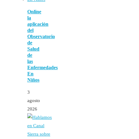
Online
la
aplicación
del
Observatorio
de
Salud
de
las
Enfermedades
En
Niños
3
agosto
2026