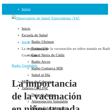
Inicio
Observatorio
Inicio
Opinión
Escuela de Salud
Radio Ubrique
Inicio
Radio
Formación
La importancia de la vacunación en niños tratada en Rad
Guadalinfo Salud
Canal Sierra de Cádiz
Guadalete
Radio Guadalete
Radio Arcos
COPE Pontevedra
Radio Guadalete
Radio Comarca SER
Salud en Radio Ubrique
Salud al Día
Salud en Verano
La importancia
Médico de Cabecera
Plataforma
Talleres ONLINE
de la vacunación
Dejar de Fumar
Manifiestos
Alimentación Saludable
Comunicados
en niños tratada
Manipulador Alimentos
En nuestra Web