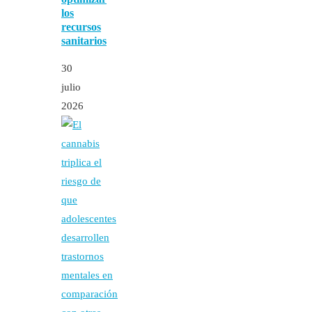
los
recursos
sanitarios
30
julio
2026