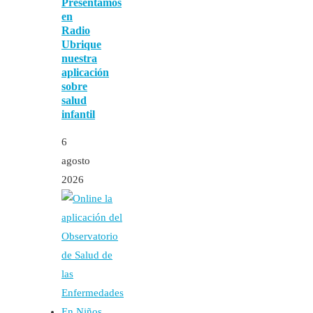
Presentamos
en
Radio
Ubrique
nuestra
aplicación
sobre
salud
infantil
6
agosto
2026