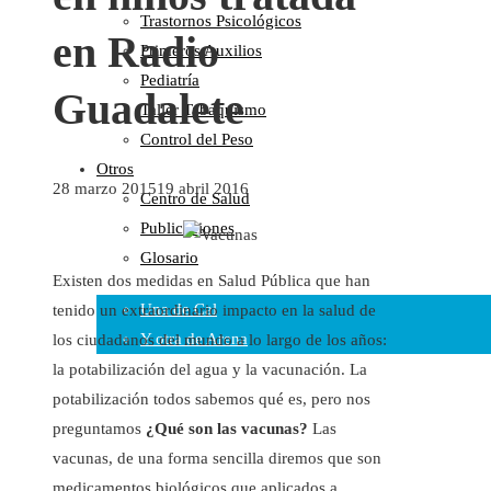
Trastornos Psicológicos
Colaboraciones
en Radio
Primeros Auxilios
Cartas al Director
Pediatría
Medios de Comunicación
Guadalete
Taller Tabaquismo
Otros
Control del Peso
Vídeos
Otros
Audio
28 marzo 2015
19 abril 2016
Centro de Salud
Cara Oscura Sanidad
Publicaciones
Humor
Glosario
Cal y Arena
Existen dos medidas en Salud Pública que han
Una de Cal
tenido un extraordinario impacto en la salud de
Y otra de Arena
los ciudadanos del mundo a lo largo de los años:
la potabilización del agua y la vacunación. La
Noticias Sanitarias
potabilización todos sabemos qué es, pero nos
Enlaces
preguntamos
¿Qué son las vacunas?
Las
vacunas, de una forma sencilla diremos que son
Newsletter
medicamentos biológicos que aplicados a