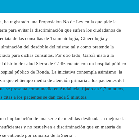
, ha registrado una Proposición No de Ley en la que pide la
erra para evitar la discriminación que sufren los ciudadanos de
ediata de las consultas de Traumatología, Ginecología y
a culminación del desdoble del mismo tal y como pretende la
brado para dichas consultas. Por otro lado, García insta a la
l distrito de salud Sierra de Cádiz cuente con un hospital público
hospital público de Ronda. La iniciativa contempla asimismo, la
zar que el tiempo medio de atención primaria a los pacientes del
 que se presenta como medio en Andalucía, fijado en 9,7 minutos,
s citas a los pacientes se dan cada 5 minutos.
ima implantación de una serie de medidas destinadas a mejorar la
o insuficientes y no resuelven a discriminación que en materia de
e se entiende por comarca de la Sierra”.