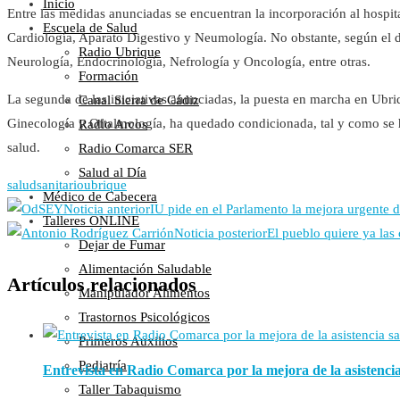
Inicio
Entre las medidas anunciadas se encuentran la incorporación al hospit
Escuela de Salud
Cardiología, Aparato Digestivo y Neumología. No obstante, según el di
Radio Ubrique
Neurología, Endocrinología, Nefrología y Oncología, entre otras.
Formación
La segunda de las iniciativas anunciadas, la puesta en marcha en Ubri
Canal Sierra de Cádiz
Ginecología y Oftalmología, ha quedado condicionada, tal y como se h
Radio Arcos
salud.
Radio Comarca SER
Salud al Día
salud
sanitario
ubrique
Médico de Cabecera
Noticia anterior
IU pide en el Parlamento la mejora urgente d
Talleres ONLINE
Noticia posterior
El pueblo quiere ya las 
Dejar de Fumar
Alimentación Saludable
Artículos relacionados
Manipulador Alimentos
Trastornos Psicológicos
Primeros Auxilios
Pediatría
Entrevista en Radio Comarca por la mejora de la asistenci
Taller Tabaquismo