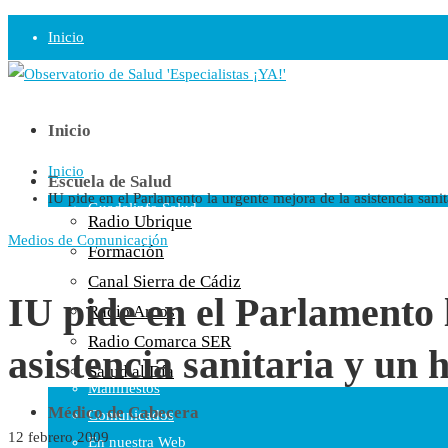
Inicio
Observatorio
Opinión
Inicio
Inicio
Radio
Escuela de Salud
IU pide en el Parlamento la urgente mejora de la asistencia sanit
Guadalinfo Salud
Radio Ubrique
Radio Guadalete
Medios de Comunicación
Formación
COPE Pontevedra
Canal Sierra de Cádiz
Salud en Radio Ubrique
IU pide en el Parlamento 
Radio Arcos
Salud en Verano
Radio Comarca SER
asistencia sanitaria y un 
Plataforma
Salud al Día
Manifiestos
Médico de Cabecera
Comunicados
12 febrero 2009
En nuestra Web