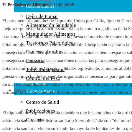
Talleres ONLINE
El Periódico de Ubrique – 12/02/2009
Colaboraciones
Cartas al Director
Dejar de Fumar
El parlamentario andaluz de Izquierda Unida por Cádiz, Ignacio García
Medios de Comunicación
Alimentación Saludable
mejora urgente de la atención sanitaria en la comarca gaditana de la Si
Otros
Manipulador Alimentos
esta zona. Izquierda Unida solicita la puesta en marcha de manera inm
Vídeos
Trastornos Psicológicos
Oftalmología en el actual centro de salud de Ubrique, sin esperar a l
Audio
Primeros Auxilios
consejería, al entender que las instalaciones actuales tienen espacio so
Cara Oscura Sanidad
Pediatría
consejería a emprender las actuaciones necesarias para conseguir que e
Humor
dotado de un catálogo de especialidades equivalente, al menos al del 
Taller Tabaquismo
Cal y Arena
puesta en marcha de las medidas organizativas necesarias para garanti
Control del Peso
Una de Cal
distrito de salud Sierra de Cádiz sea equivalente, al menos, al tiempo
Otros
Y otra de Arena
terminando así con cualquier discriminación, puesto que en la Sierra la
Noticias Sanitarias
Centro de Salud
Publicaciones
El diputado de Izquierda Unida considera que los anuncios de la próx
Enlaces
Glosario
asistencia sanitaria del distrito sanitario Sierra de Cádiz son “del tod
Newsletter
asistencia sanitaria vienen sufriendo la mayoría de habitantes de lo qu