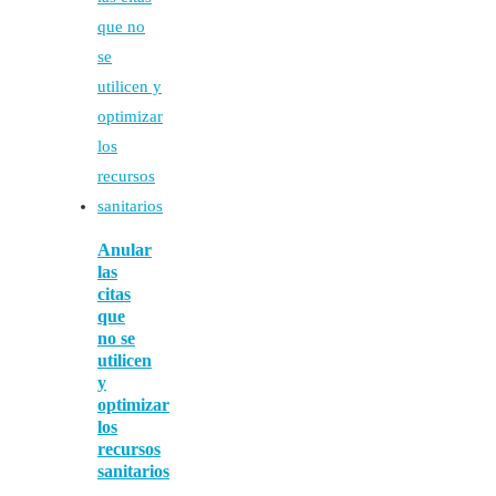
Anular
las
citas
que
no se
utilicen
y
optimizar
los
recursos
sanitarios