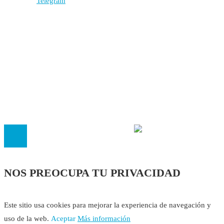
Autores
Contacto
Política Editorial
Cookies
El
Observatorio de Salud 'Especialistas ¡YA!'
es una asociaci
inscrita en el Registro de Asociaciones de Andalucía con el nú
14.473 de la sección 1 con estos
Estatutos
NOS PREOCUPA TU PRIVACIDAD
Este sitio usa cookies para mejorar la experiencia de navegación y
uso de la web.
Aceptar
Más información