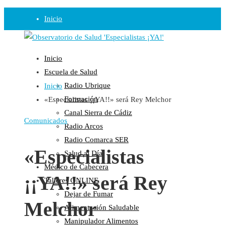
Inicio
Observatorio
Inicio
Opinión
Escuela de Salud
Radio Ubrique
Inicio
Radio
Formación
«Especialistas ¡¡YA!!» será Rey Melchor
Guadalinfo Salud
Canal Sierra de Cádiz
Radio Guadalete
Comunicados
Radio Arcos
COPE Pontevedra
Radio Comarca SER
Salud en Radio Ubrique
«Especialistas
Salud al Día
Salud en Verano
Médico de Cabecera
¡¡YA!!» será Rey
Plataforma
Talleres ONLINE
Dejar de Fumar
Manifiestos
Melchor
Alimentación Saludable
Comunicados
Manipulador Alimentos
En nuestra Web