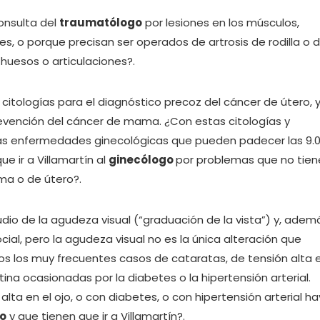
consulta del
traumatólogo
por lesiones en los músculos,
, o porque precisan ser operados de artrosis de rodilla o 
 huesos o articulaciones?.
 citologías para el diagnóstico precoz del cáncer de útero, 
vención del cáncer de mama. ¿Con estas citologías y
las enfermedades ginecológicas que pueden padecer las 9.
e ir a Villamartín al
ginecólogo
por problemas que no tien
ma o de útero?.
udio de la agudeza visual (“graduación de la vista”) y, adem
ial, pero la agudeza visual no es la única alteración que
os los muy frecuentes casos de cataratas, de tensión alta 
etina ocasionadas por la diabetes o la hipertensión arterial.
ta en el ojo, o con diabetes, o con hipertensión arterial ha
o
y que tienen que ir a Villamartín?.