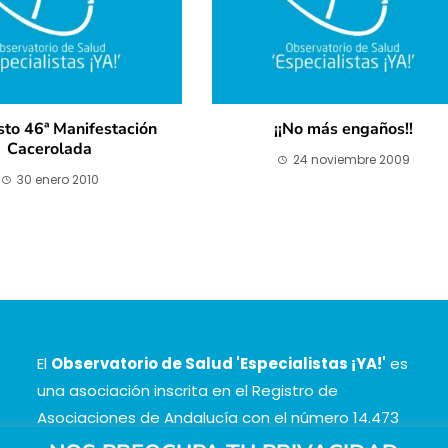
sto 46ª Manifestación
¡¡No más engaños!!
Cacerolada
24 noviembre 2009
30 enero 2010
El
Observatorio de Salud 'Especialistas ¡YA!'
es
una asociación inscrita en el Registro de
Asociaciones de Andalucía con el número 14.473
de la sección 1 con estos
Estatutos