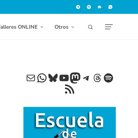
alleres ONLINE
Otros
Correo electrónico
WhatsApp
Bluesky
YouTube
Mastodon
Telegram
Threads
Spotif
Feed RSS