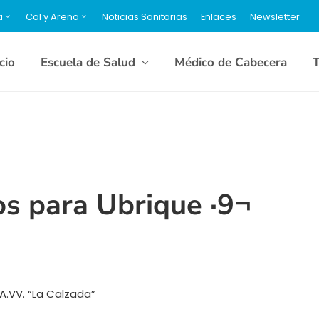
a
Cal y Arena
Noticias Sanitarias
Enlaces
Newsletter
icio
Escuela de Salud
Médico de Cabecera
T
os para Ubrique ·9¬
 A.VV. “La Calzada”