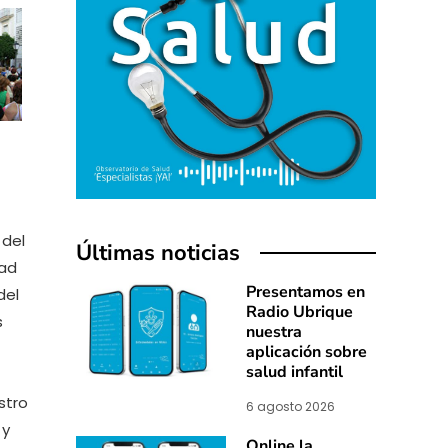
 del
Últimas noticias
dad
Presentamos en
del
Radio Ubrique
s
nuestra
aplicación sobre
salud infantil
stro
6 agosto 2026
 y
Online la