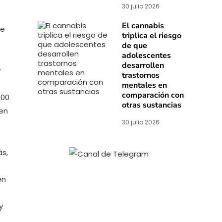
30 julio 2026
El cannabis
de
triplica el riesgo
de que
adolescentes
desarrollen
y
trastornos
mentales en
comparación con
000
otras sustancias
en
30 julio 2026
ás,
en
y