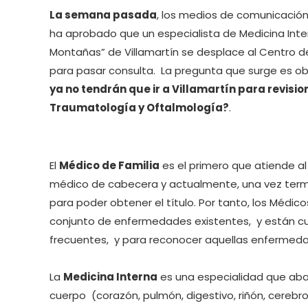
La semana pasada
, los medios de comunicació
ha aprobado que un especialista de Medicina Inter
Montañas” de Villamartín se desplace al Centro d
para pasar consulta. La pregunta que surge es ob
ya no tendrán que ir a Villamartín para revisi
Traumatología y Oftalmología?
.
El
Médico de Familia
es el primero que atiende al
médico de cabecera y actualmente, una vez termi
para poder obtener el título. Por tanto, los Médi
conjunto de enfermedades existentes, y están cu
frecuentes, y para reconocer aquellas enfermedad
La
Medicina Interna
es una especialidad que aba
cuerpo (corazón, pulmón, digestivo, riñón, cerebr