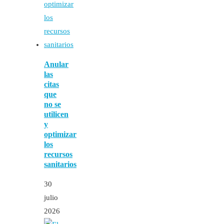
Anular
las
citas
que
no se
utilicen
y
optimizar
los
recursos
sanitarios
30
julio
2026