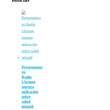
Presentamos
en
Radio
Ubrique
nuestra
aplicación
sobre
salud
infantil