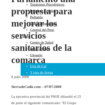
Trastornos Psicológicos
Colaboraciones
propuesta para
Primeros Auxilios
Cartas al Director
Pediatría
Medios de Comunicación
mejorar los
Taller Tabaquismo
Otros
Control del Peso
Vídeos
servicios
Otros
Audio
Centro de Salud
Cara Oscura Sanidad
sanitarios de la
Publicaciones
Humor
Glosario
comarca
Cal y Arena
Una de Cal
Y otra de Arena
8 julio 2008
Noticias Sanitarias
SierradeCadiz.com – 07/07/2008
Enlaces
La ejecutiva provincial del PSOE difundió el 25
Newsletter
de junio el siguiente comunicado: "El Grupo