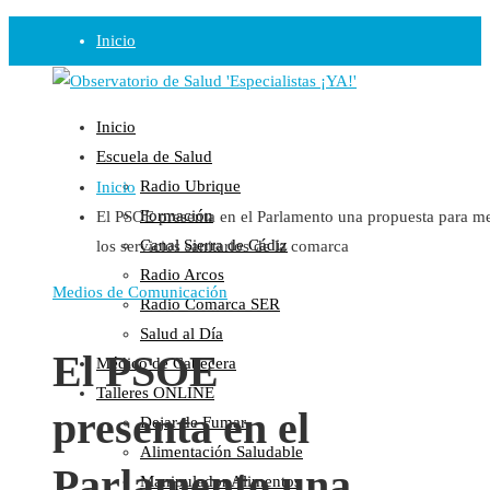
Inicio
Observatorio
Inicio
Opinión
Escuela de Salud
Radio Ubrique
Inicio
Radio
Formación
El PSOE presenta en el Parlamento una propuesta para me
Guadalinfo Salud
Canal Sierra de Cádiz
los servicios sanitarios de la comarca
Radio Guadalete
Radio Arcos
COPE Pontevedra
Medios de Comunicación
Radio Comarca SER
Salud en Radio Ubrique
Salud al Día
Salud en Verano
El PSOE
Médico de Cabecera
Plataforma
Talleres ONLINE
presenta en el
Dejar de Fumar
Manifiestos
Alimentación Saludable
Comunicados
Parlamento una
Manipulador Alimentos
En nuestra Web