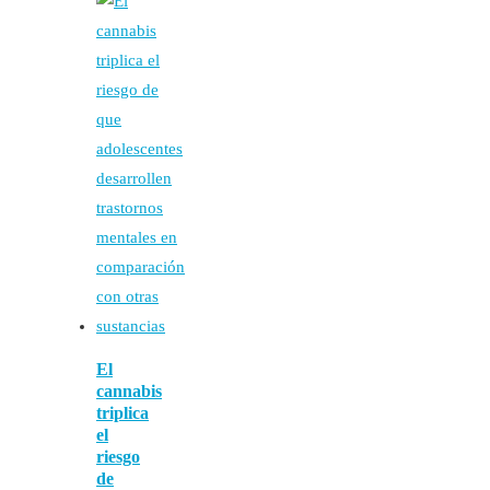
El
cannabis
triplica
el
riesgo
de