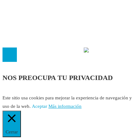
Política Editorial
Cookies
El
Observatorio de Salud 'Especialistas ¡YA!'
es una asociaci
inscrita en el Registro de Asociaciones de Andalucía con el nú
14.473 de la sección 1 con estos
Estatutos
NOS PREOCUPA TU PRIVACIDAD
Este sitio usa cookies para mejorar la experiencia de navegación y
uso de la web.
Aceptar
Más información
Cerrar