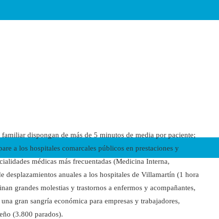
na familiar dispongan de más de 5 minutos de media por paciente;
pare a los hospitales comarcales públicos en prestaciones y
ecialidades médicas más frecuentadas (Medicina Interna,
e desplazamientos anuales a los hospitales de Villamartín (1 hora
ginan grandes molestias y trastornos a enfermos y acompañantes,
e una gran sangría económica para empresas y trabajadores,
ueño (3.800 parados).