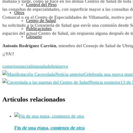
mañana y tarde, como se hace en los demás Centros de Salud de toda E
Control del Peso
las consultas de especialidades, con superficie mayor a las consultas 
Otros
Comarcal o en el Centro de Especialidades de Villamartín, motivo por
Centro de Salud
ha solicitado a la Consejería de Salud que envíe una comisión desde S
Publicaciones
espacios del actual Centro de Salud, sin respuesta alguna después de t
Glosario
Antonio Rodríguez Carrión
, miembro del Consejo de Salud de Ubr
¡¡YA!!
consejo
especialistas
salud
ubrique
ya
Noticia anterior
Celebrada una nueva mani
Noticia posterior
13 de 
Artículos relacionados
Fin de una etapa, comienzo de otra