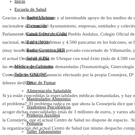
Inicio
Escuela de Salud
Radio Ubrique
Gracias a las movilizaciones y al inestimable apoyo de los medios de
Formación
nacionales, así como del Ayuntamiento, empresas, entidades y colectiv
Canal Sierra de Cádiz
Parlamento Andaluz, Defensor del Pueblo Andaluz, Colegio Oficial de
Radio Arcos
nacional, más de 11.000 firmas y 4.500 pancartas en los balcones, se h
Radio Comarca SER
(muy insuficientes) en el hospital privado-concertado de Villamartín;
Salud al Día
el actual Centro de Salud de Ubrique con total éxito (más de 4.500 co
Médico de Cabecera
las otras tres especialidades demandadas (Traumatología, Ginecología y
Talleres ONLINE
Consejería de Salud en anuncio efectuado por la propia Consejera, Dª
Dejar de Fumar
febrero de 2009.
Alimentación Saludable
Si ya están concedidas la especialidades médicas demandadas, y hay e
Manipulador Alimentos
el problema? El problema radica en que ahora la Consejería dice que 
Trastornos Psicológicos
acoger dichas especialidades (más de 3 millones de euros, y varios añ
Primeros Auxilios
la Consejería, que el actual Centro de Salud no dispone de espacio. S
Pediatría
la organización del actual Centro de Salud (un mismo despacho compar
Taller Tabaquismo