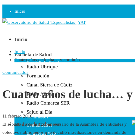
Inicio
Observatorio
Opinión
Inicio
Inicio
Radio
Escuela de Salud
Cuatro años de lucha… y continúa
Guadalinfo Salud
Radio Ubrique
Radio Guadalete
Comunicados
Formación
COPE Pontevedra
Canal Sierra de Cádiz
Salud en Radio Ubrique
Cuatro años de lucha… y
Radio Arcos
Salud en Verano
Radio Comarca SER
Plataforma
Salud al Día
11 febrero 2010
Manifiestos
Médico de Cabecera
El sábado 13 de marzo, aniversario de la Asamblea de entidades y
Comunicados
colectivos ubriqueños que decidió movilizaciones en demanda de
En nuestra Web