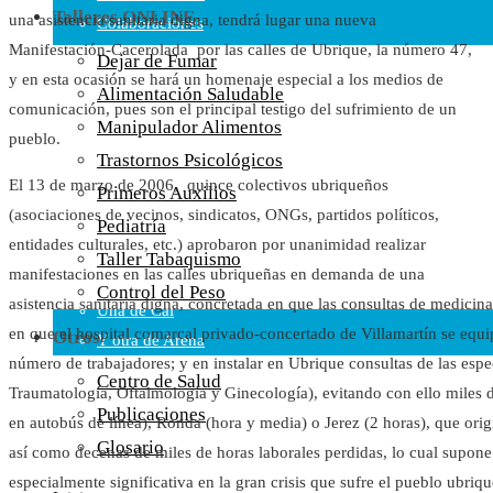
Talleres ONLINE
una asistencia sanitaria digna, tendrá lugar una nueva
Colaboraciones
Manifestación-Cacerolada por las calles de Ubrique, la número 47,
Cartas al Director
Dejar de Fumar
y en esta ocasión se hará un homenaje especial a los medios de
Medios de Comunicación
Alimentación Saludable
comunicación, pues son el principal testigo del sufrimiento de un
Otros
Manipulador Alimentos
pueblo.
Vídeos
Trastornos Psicológicos
Audio
El 13 de marzo de 2006, quince colectivos ubriqueños
Primeros Auxilios
Cara Oscura Sanidad
(asociaciones de vecinos, sindicatos, ONGs, partidos políticos,
Pediatría
Humor
entidades culturales, etc.) aprobaron por unanimidad realizar
Taller Tabaquismo
Cal y Arena
manifestaciones en las calles ubriqueñas en demanda de una
Control del Peso
asistencia sanitaria digna, concretada en que las consultas de medici
Una de Cal
en que el hospital comarcal privado-concertado de Villamartín se equi
Otros
Y otra de Arena
número de trabajadores; y en instalar en Ubrique consultas de las esp
Noticias Sanitarias
Centro de Salud
Traumatología, Oftalmología y Ginecología), evitando con ello miles d
Publicaciones
en autobús de línea), Ronda (hora y media) o Jerez (2 horas), que ori
Enlaces
Glosario
así como decenas de miles de horas laborales perdidas, lo cual supon
Newsletter
especialmente significativa en la gran crisis que sufre el pueblo ubriq