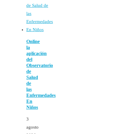
Online
la
aplicación
del
Observatorio
de
Salud
de
las
Enfermedades
En
Niños
3
agosto