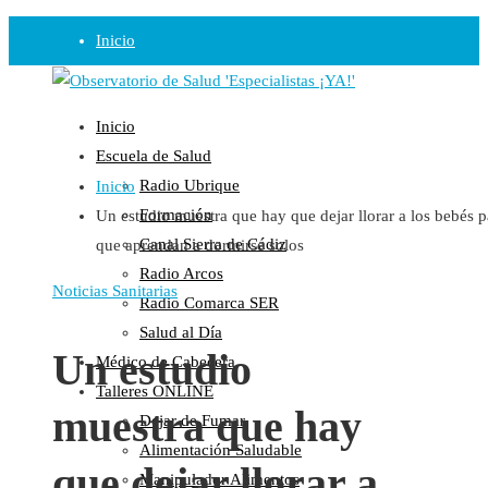
Inicio
Observatorio
Inicio
Opinión
Escuela de Salud
Radio Ubrique
Inicio
Radio
Formación
Un estudio muestra que hay que dejar llorar a los bebés p
Guadalinfo Salud
Canal Sierra de Cádiz
que aprendan a dormirse solos
Radio Guadalete
Radio Arcos
COPE Pontevedra
Noticias Sanitarias
Radio Comarca SER
Salud en Radio Ubrique
Salud al Día
Salud en Verano
Un estudio
Médico de Cabecera
Plataforma
Talleres ONLINE
muestra que hay
Dejar de Fumar
Manifiestos
Alimentación Saludable
Comunicados
que dejar llorar a
Manipulador Alimentos
En nuestra Web