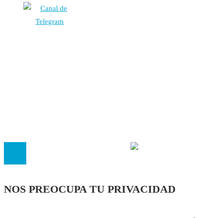
Autores
Contacto
Política Editorial
Cookies
El
Observatorio de Salud 'Especialistas ¡YA!'
es una asociaci
inscrita en el Registro de Asociaciones de Andalucía con el nú
14.473 de la sección 1 con estos
Estatutos
NOS PREOCUPA TU PRIVACIDAD