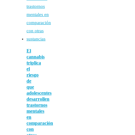
El
cannabis
triplica
el
riesgo
de
que
adolescentes
desarrollen
trastornos
mentales
en
comparación
con