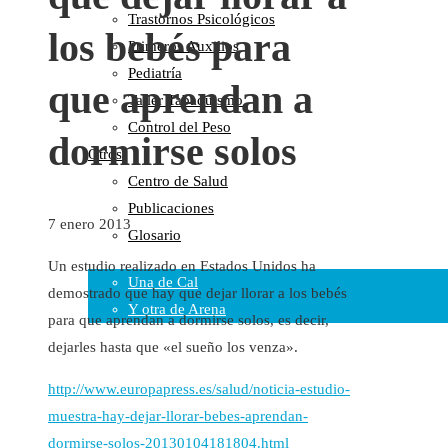
Trastornos Psicológicos
Colaboraciones
los bebés para
Primeros Auxilios
Cartas al Director
Pediatría
Medios de Comunicación
que aprendan a
Taller Tabaquismo
Otros
Control del Peso
Vídeos
dormirse solos
Otros
Audio
Centro de Salud
Cara Oscura Sanidad
Publicaciones
Humor
7 enero 2013
Glosario
Cal y Arena
Un estudio realizado en Estados Unidos ha
Una de Cal
demostrado que hay que dejar llorar a los bebés
Y otra de Arena
para que aprendan a dormirse solos, es decir,
Noticias Sanitarias
dejarles hasta que «el sueño los venza».
http://www.europapress.es/salud/noticia-estudio-
Enlaces
muestra-hay-dejar-llorar-bebes-aprendan-
Newsletter
dormirse-solos-20130104181804.html