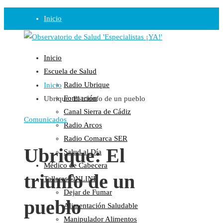
Inicio
Observatorio
Inicio
Opinión
Escuela de Salud
Radio Ubrique
Inicio
Radio
Formación
Ubrique: El triunfo de un pueblo
Guadalinfo Salud
Canal Sierra de Cádiz
Radio Guadalete
Comunicados
Radio Arcos
COPE Pontevedra
Radio Comarca SER
Salud en Radio Ubrique
Ubrique: El
Salud al Día
Salud en Verano
Médico de Cabecera
triunfo de un
Plataforma
Talleres ONLINE
Dejar de Fumar
Manifiestos
pueblo
Alimentación Saludable
Comunicados
Manipulador Alimentos
En nuestra Web