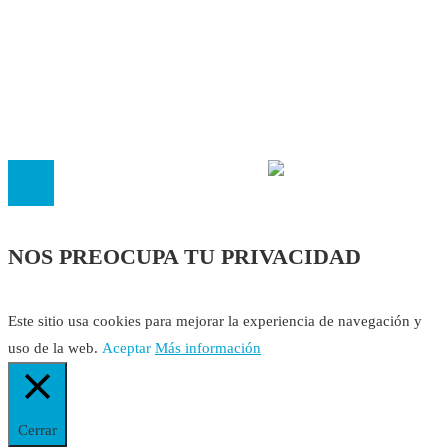
Política Editorial
Cookies
El
Observatorio de Salud 'Especialistas ¡YA!'
es una asociaci
inscrita en el Registro de Asociaciones de Andalucía con el nú
14.473 de la sección 1 con estos
Estatutos
NOS PREOCUPA TU PRIVACIDAD
Este sitio usa cookies para mejorar la experiencia de navegación y
uso de la web.
Aceptar
Más información
Cerrar