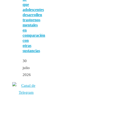
que
adolescentes
desarrollen
trastornos
mentales
en
comparación
con
otras
sustancias
30
julio
2026
Autores
Contacto