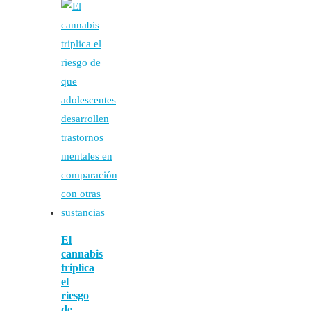
El
cannabis
triplica
el
riesgo
de