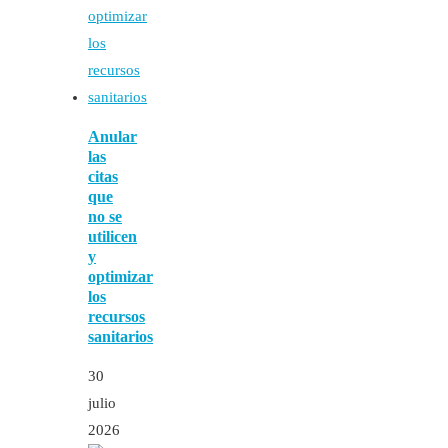
Anular
las
citas
que
no se
utilicen
y
optimizar
los
recursos
sanitarios
30
julio
2026