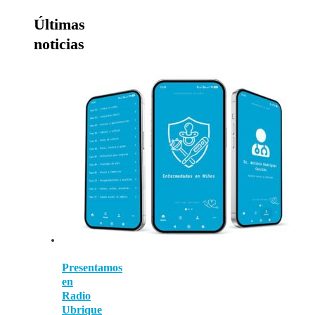
Últimas
noticias
Presentamos
en
Radio
Ubrique