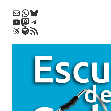
Correo electrónico
WhatsApp
Bluesky
YouTube
Mastodon
Telegram
Threads
Spotify
Feed RSS