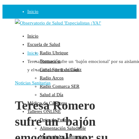
Inicio
Observatorio
Inicio
Opinión
Escuela de Salud
Radio Ubrique
Inicio
Radio
Formación
Teresa Romero sufre un ‘bajón emocional’ por su aislami
Guadalinfo Salud
Canal Sierra de Cádiz
y el sacrificio de Excálibur
Radio Guadalete
Radio Arcos
COPE Pontevedra
Noticias Sanitarias
Radio Comarca SER
Salud en Radio Ubrique
Salud al Día
Salud en Verano
Teresa Romero
Médico de Cabecera
Plataforma
Talleres ONLINE
sufre un ‘bajón
Dejar de Fumar
Manifiestos
Alimentación Saludable
Comunicados
emocional’ por su
Manipulador Alimentos
En nuestra Web