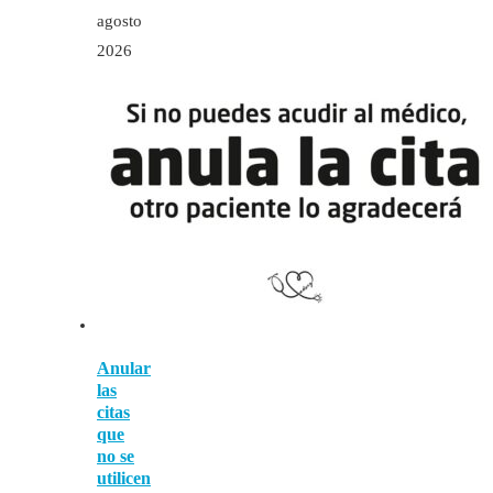
agosto
2026
Anular
las
citas
que
no se
utilicen