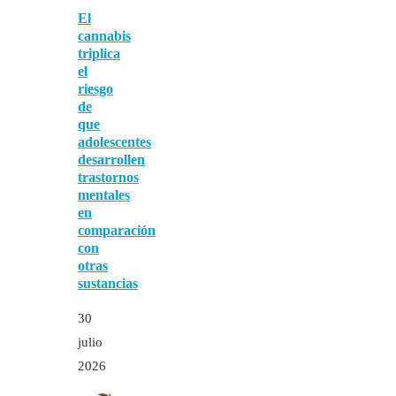
El
cannabis
triplica
el
riesgo
de
que
adolescentes
desarrollen
trastornos
mentales
en
comparación
con
otras
sustancias
30
julio
2026