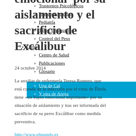
Trastornos Psicológicos
Colaboraciones
aislamiento y el
Primeros Auxilios
Cartas al Director
Pediatría
Medios de Comunicación
sacrificio de
Taller Tabaquismo
Otros
Control del Peso
Vídeos
Excálibur
Otros
Audio
Centro de Salud
Cara Oscura Sanidad
Publicaciones
Humor
24 octubre 2014
Glosario
Cal y Arena
La auxiliar de enfermería Teresa Romero, que
Una de Cal
está curada de la infección por el virus de Ébola,
Y otra de Arena
tiene «un bajón emocional importante» por su
Noticias Sanitarias
situación de aislamiento y tras ser informada del
sacrificio de su perro Excálibur como medida
Enlaces
preventiva.
Newsletter
http://www.elmundo.es