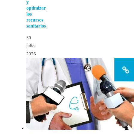
y
optimizar
los
recursos
sanitarios
30
julio
2026