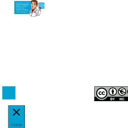
Autores
Contacto
Política Editorial
Cookies
El
Observatorio de Salud 'Especialistas ¡YA!'
es una asociaci
inscrita en el Registro de Asociaciones de Andalucía con el nú
14.473 de la sección 1 con estos
Estatutos
Cerrar