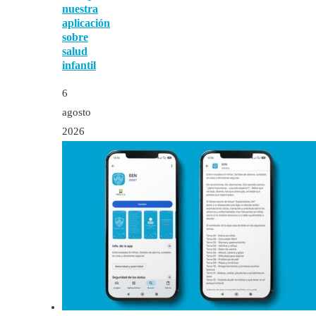
nuestra
aplicación
sobre
salud
infantil
6
agosto
2026